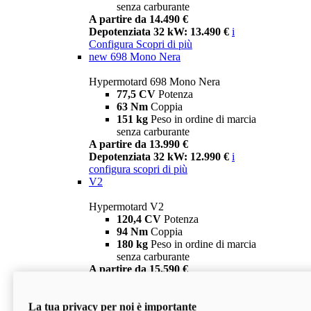
senza carburante
A partire da 14.490 €
Depotenziata 32 kW: 13.490 €
i
Configura
Scopri di più
new
698 Mono Nera
Hypermotard 698 Mono Nera
77,5 CV
Potenza
63 Nm
Coppia
151 kg
Peso in ordine di marcia
senza carburante
A partire da 13.990 €
Depotenziata 32 kW: 12.990 €
i
configura
scopri di più
V2
Hypermotard V2
120,4 CV
Potenza
94 Nm
Coppia
180 kg
Peso in ordine di marcia
senza carburante
A partire da 15.590 €
Depotenziata 35 kW: 14.590 €
i
configura
scopri di più
La tua privacy per noi è importante
V2 SP