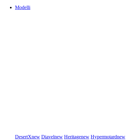
Modelli
DesertX
new
Diavel
new
Heritage
new
Hypermotard
new