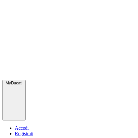
MyDucati
Accedi
Registrati