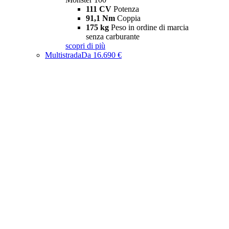
111 CV
Potenza
91,1 Nm
Coppia
175 kg
Peso in ordine di marcia
senza carburante
scopri di più
Multistrada
Da 16.690 €