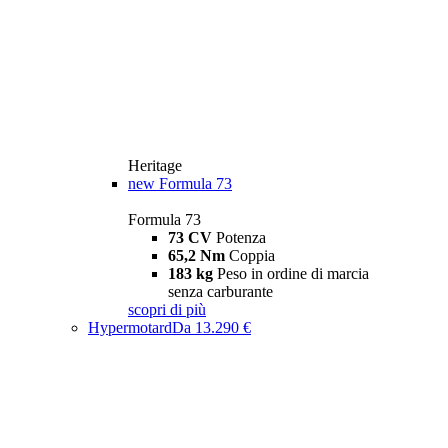
Heritage
new
Formula 73
Formula 73
73 CV
Potenza
65,2 Nm
Coppia
183 kg
Peso in ordine di marcia
senza carburante
scopri di più
Hypermotard
Da 13.290 €