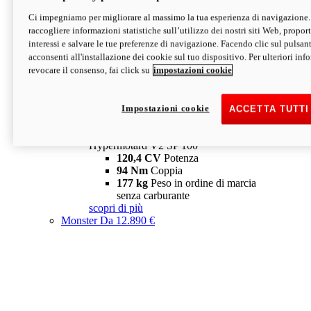
Ci impegniamo per migliorare al massimo la tua esperienza di navigazione.
Hypermotard V2 SP
raccogliere informazioni statistiche sull’utilizzo dei nostri siti Web, proporti
120,4 CV
Potenza
interessi e salvare le tue preferenze di navigazione. Facendo clic sul pulsant
94 Nm
Coppia
acconsenti all'installazione dei cookie sul tuo dispositivo. Per ulteriori in
177 kg
Peso in ordine di marcia
revocare il consenso, fai click su
impostazioni cookie
senza carburante
A partire da 19.890 €
Depotenziata 35 kW: 18.890 €
i
configura
scopri di più
Impostazioni cookie
ACCETTA TUTTI
new
V2 SP 100
Hypermotard V2 SP 100
120,4 CV
Potenza
94 Nm
Coppia
177 kg
Peso in ordine di marcia
senza carburante
scopri di più
Monster
Da 12.890 €