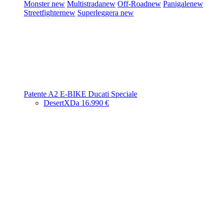
Monster
new
Multistrada
new
Off-Road
new
Panigale
new
Streetfighter
new
Superleggera
new
Patente A2
E-BIKE
Ducati Speciale
DesertX
Da 16.990 €