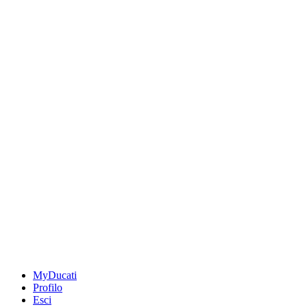
MyDucati
Profilo
Esci