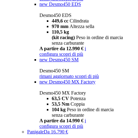
new
Desmo450 EDS
Desmo450 EDS
449,6 cc
Cilindrata
970 mm
Altezza sella
110,5 kg
(kit racing)
Peso in ordine di marcia
senza carburante
A partire da 12.990 €
i
configura
scopri di più
new
Desmo450 SM
Desmo450 SM
rimani aggiornato
scopri di più
new
Desmo450 MX Factory
Desmo450 MX Factory
63,5 CV
Potenza
53,5 Nm
Coppia
104 kg
Peso in ordine di marcia
senza carburante
A partire da 14.990 €
i
configura
scopri di più
Panigale
Da 16.790 €