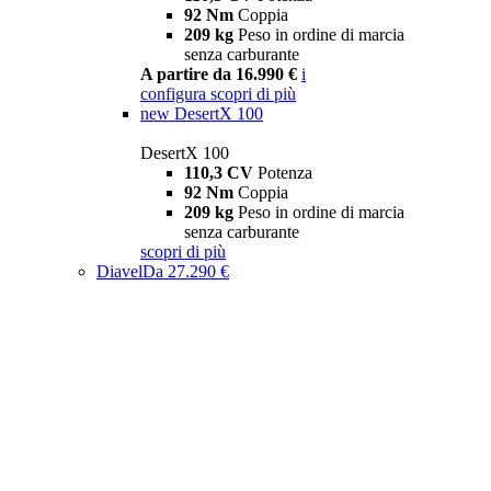
92 Nm
Coppia
209 kg
Peso in ordine di marcia
senza carburante
A partire da 16.990 €
i
configura
scopri di più
new
DesertX 100
DesertX 100
110,3 CV
Potenza
92 Nm
Coppia
209 kg
Peso in ordine di marcia
senza carburante
scopri di più
Diavel
Da 27.290 €