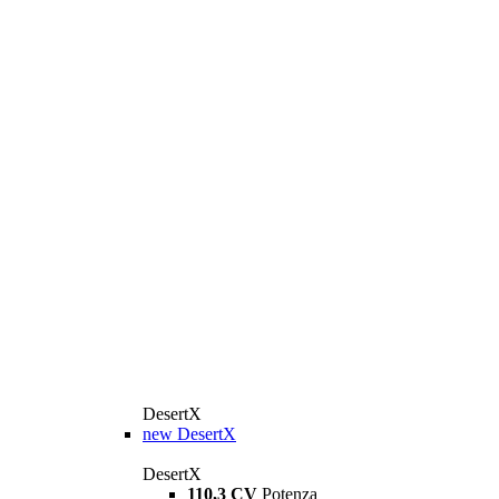
DesertX
new
DesertX
DesertX
110,3 CV
Potenza