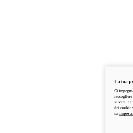
La tua pr
Ci impegnia
raccogliere 
salvare le t
dei cookie s
su
imposta