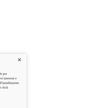
ie per
oi interessi e
ll'installazione
i click