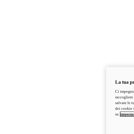
La tua pr
Ci impegnia
raccogliere 
salvare le t
dei cookie s
su
imposta