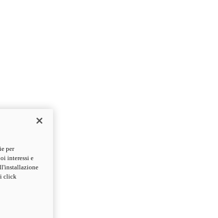
ie per
oi interessi e
ll'installazione
i click