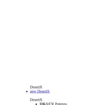
DesertX
new
DesertX
DesertX
110,3 CV
Potenza