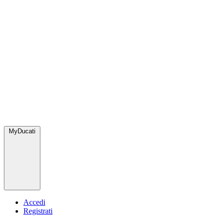
MyDucati
Accedi
Registrati