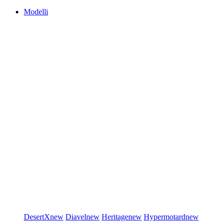
Modelli
DesertX
new
Diavel
new
Heritage
new
Hypermotard
new