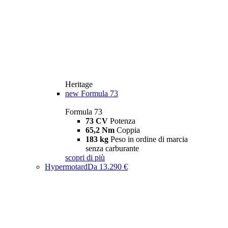
Heritage
new
Formula 73
Formula 73
73 CV
Potenza
65,2 Nm
Coppia
183 kg
Peso in ordine di marcia
senza carburante
scopri di più
Hypermotard
Da 13.290 €