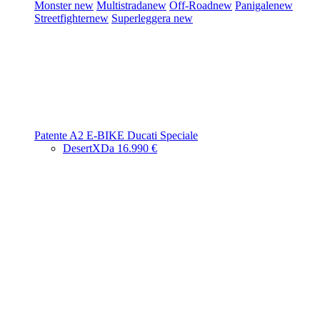
Monster
new
Multistrada
new
Off-Road
new
Panigale
new
Streetfighter
new
Superleggera
new
Patente A2
E-BIKE
Ducati Speciale
DesertX
Da 16.990 €