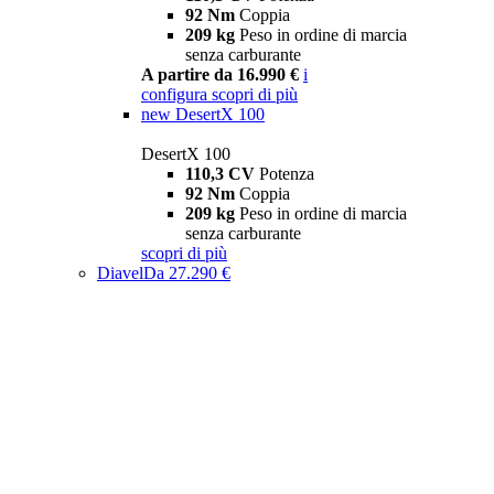
92 Nm
Coppia
209 kg
Peso in ordine di marcia
senza carburante
A partire da 16.990 €
i
configura
scopri di più
new
DesertX 100
DesertX 100
110,3 CV
Potenza
92 Nm
Coppia
209 kg
Peso in ordine di marcia
senza carburante
scopri di più
Diavel
Da 27.290 €