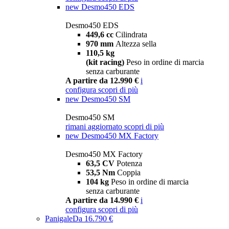
new
Desmo450 EDS
Desmo450 EDS
449,6 cc
Cilindrata
970 mm
Altezza sella
110,5 kg
(kit racing)
Peso in ordine di marcia
senza carburante
A partire da 12.990 €
i
configura
scopri di più
new
Desmo450 SM
Desmo450 SM
rimani aggiornato
scopri di più
new
Desmo450 MX Factory
Desmo450 MX Factory
63,5 CV
Potenza
53,5 Nm
Coppia
104 kg
Peso in ordine di marcia
senza carburante
A partire da 14.990 €
i
configura
scopri di più
Panigale
Da 16.790 €