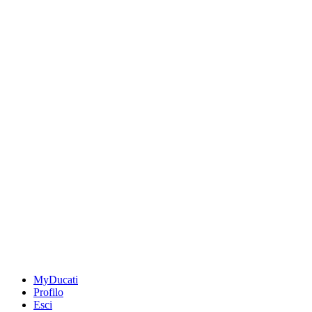
MyDucati
Profilo
Esci