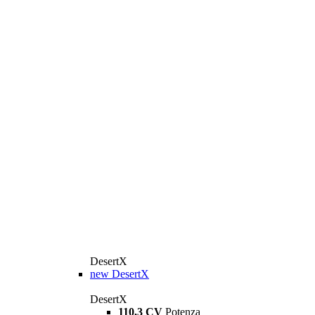
DesertX
new
DesertX
DesertX
110,3 CV
Potenza