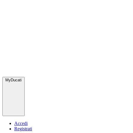
MyDucati
Accedi
Registrati