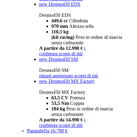
new
Desmo450 EDS
Desmo450 EDS
449,6 cc
Cilindrata
970 mm
Altezza sella
110,5 kg
(kit racing)
Peso in ordine di marcia
senza carburante
A partire da 12.990 €
i
configura
scopri di più
new
Desmo450 SM
Desmo450 SM
rimani aggiornato
scopri di più
new
Desmo450 MX Factory
Desmo450 MX Factory
63,5 CV
Potenza
53,5 Nm
Coppia
104 kg
Peso in ordine di marcia
senza carburante
A partire da 14.990 €
i
configura
scopri di più
Panigale
Da 16.790 €