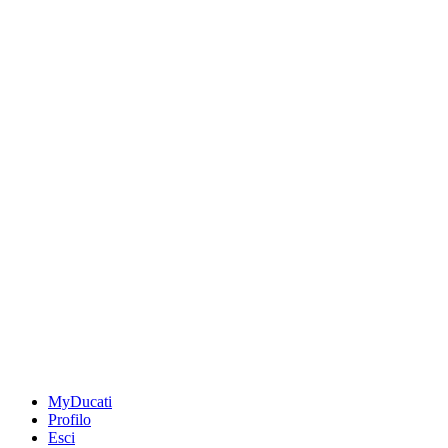
MyDucati
Profilo
Esci