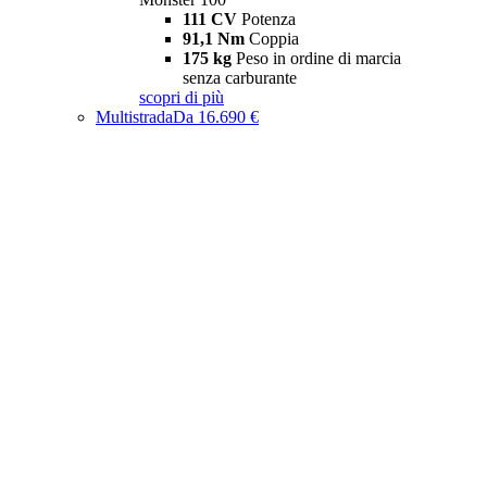
111 CV
Potenza
91,1 Nm
Coppia
175 kg
Peso in ordine di marcia
senza carburante
scopri di più
Multistrada
Da 16.690 €