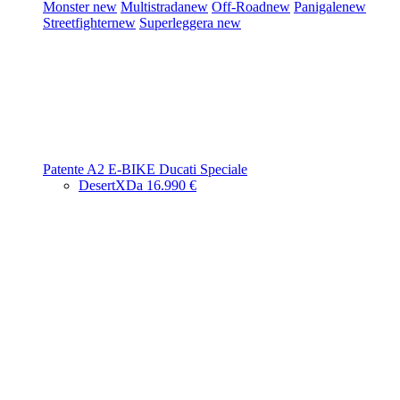
Monster
new
Multistrada
new
Off-Road
new
Panigale
new
Streetfighter
new
Superleggera
new
Patente A2
E-BIKE
Ducati Speciale
DesertX
Da 16.990 €