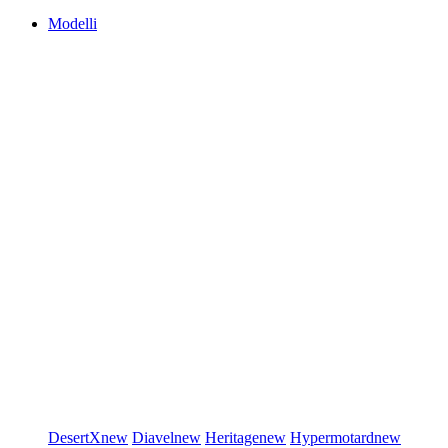
Modelli
DesertX
new
Diavel
new
Heritage
new
Hypermotard
new