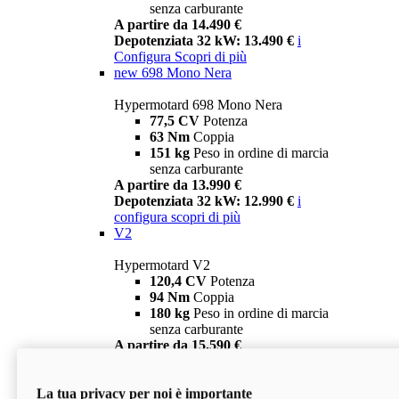
senza carburante
A partire da 14.490 €
Depotenziata 32 kW: 13.490 €
i
Configura
Scopri di più
new
698 Mono Nera
Hypermotard 698 Mono Nera
77,5 CV
Potenza
63 Nm
Coppia
151 kg
Peso in ordine di marcia
senza carburante
A partire da 13.990 €
Depotenziata 32 kW: 12.990 €
i
configura
scopri di più
V2
Hypermotard V2
120,4 CV
Potenza
94 Nm
Coppia
180 kg
Peso in ordine di marcia
senza carburante
A partire da 15.590 €
Depotenziata 35 kW: 14.590 €
i
configura
scopri di più
La tua privacy per noi è importante
V2 SP