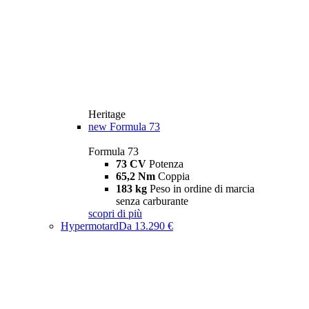
Heritage
new
Formula 73
Formula 73
73 CV
Potenza
65,2 Nm
Coppia
183 kg
Peso in ordine di marcia
senza carburante
scopri di più
Hypermotard
Da 13.290 €