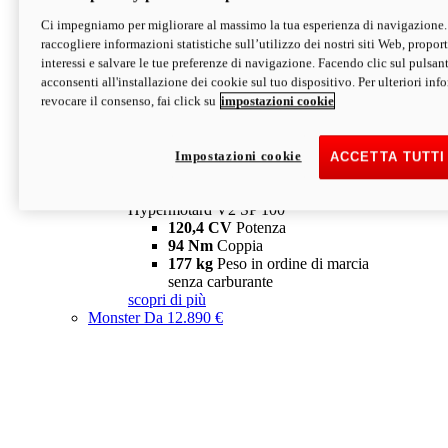
Ci impegniamo per migliorare al massimo la tua esperienza di navigazione.
Hypermotard V2 SP
raccogliere informazioni statistiche sull’utilizzo dei nostri siti Web, proporti
120,4 CV
Potenza
interessi e salvare le tue preferenze di navigazione. Facendo clic sul pulsant
94 Nm
Coppia
acconsenti all'installazione dei cookie sul tuo dispositivo. Per ulteriori in
177 kg
Peso in ordine di marcia
revocare il consenso, fai click su
impostazioni cookie
senza carburante
A partire da 19.890 €
Depotenziata 35 kW: 18.890 €
i
configura
scopri di più
Impostazioni cookie
ACCETTA TUTTI
new
V2 SP 100
Hypermotard V2 SP 100
120,4 CV
Potenza
94 Nm
Coppia
177 kg
Peso in ordine di marcia
senza carburante
scopri di più
Monster
Da 12.890 €