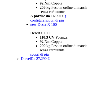
92 Nm
Coppia
209 kg
Peso in ordine di marcia
senza carburante
A partire da 16.990 €
i
configura
scopri di più
new
DesertX 100
DesertX 100
110,3 CV
Potenza
92 Nm
Coppia
209 kg
Peso in ordine di marcia
senza carburante
scopri di più
Diavel
Da 27.290 €