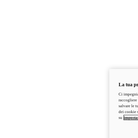
La tua pr
Ci impegnia
raccogliere 
salvare le t
dei cookie s
su
imposta