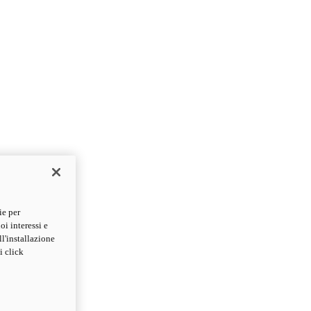
ie per
oi interessi e
ll'installazione
i click