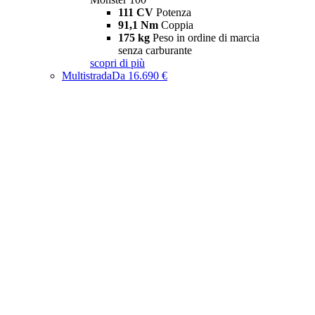
111 CV
Potenza
91,1 Nm
Coppia
175 kg
Peso in ordine di marcia
senza carburante
scopri di più
Multistrada
Da 16.690 €