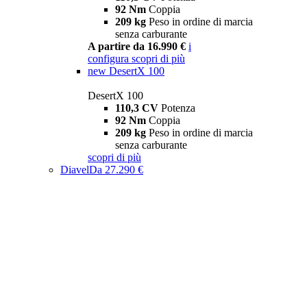
92 Nm
Coppia
209 kg
Peso in ordine di marcia
senza carburante
A partire da 16.990 €
i
configura
scopri di più
new
DesertX 100
DesertX 100
110,3 CV
Potenza
92 Nm
Coppia
209 kg
Peso in ordine di marcia
senza carburante
scopri di più
Diavel
Da 27.290 €