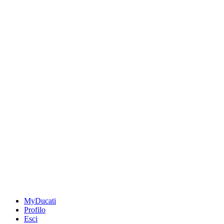
MyDucati
Profilo
Esci