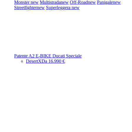
Monster
new
Multistrada
new
Off-Road
new
Panigale
new
Streetfighter
new
Superleggera
new
Patente A2
E-BIKE
Ducati Speciale
DesertX
Da 16.990 €