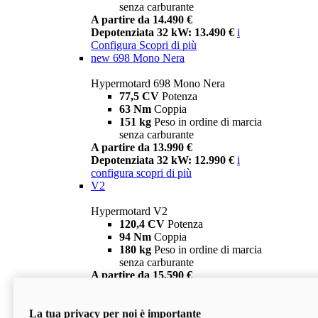
senza carburante
A partire da 14.490 €
Depotenziata 32 kW: 13.490 €
i
Configura
Scopri di più
new
698 Mono Nera
Hypermotard 698 Mono Nera
77,5 CV
Potenza
63 Nm
Coppia
151 kg
Peso in ordine di marcia
senza carburante
A partire da 13.990 €
Depotenziata 32 kW: 12.990 €
i
configura
scopri di più
V2
Hypermotard V2
120,4 CV
Potenza
94 Nm
Coppia
180 kg
Peso in ordine di marcia
senza carburante
A partire da 15.590 €
Depotenziata 35 kW: 14.590 €
i
configura
scopri di più
La tua privacy per noi è importante
V2 SP