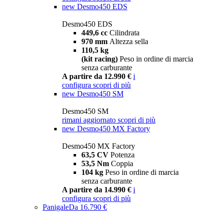
new
Desmo450 EDS
Desmo450 EDS
449,6 cc
Cilindrata
970 mm
Altezza sella
110,5 kg
(kit racing)
Peso in ordine di marcia
senza carburante
A partire da 12.990 €
i
configura
scopri di più
new
Desmo450 SM
Desmo450 SM
rimani aggiornato
scopri di più
new
Desmo450 MX Factory
Desmo450 MX Factory
63,5 CV
Potenza
53,5 Nm
Coppia
104 kg
Peso in ordine di marcia
senza carburante
A partire da 14.990 €
i
configura
scopri di più
Panigale
Da 16.790 €