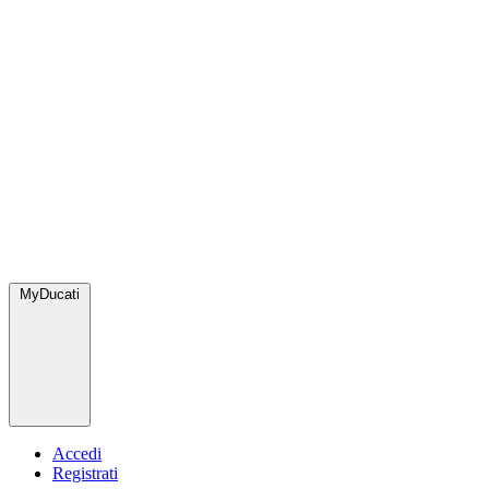
MyDucati
Accedi
Registrati