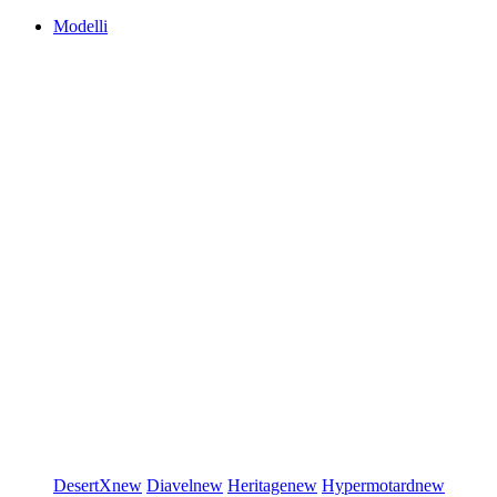
Modelli
DesertX
new
Diavel
new
Heritage
new
Hypermotard
new