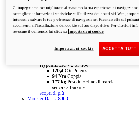
Ci impegniamo per migliorare al massimo la tua esperienza di navigazione.
Hypermotard V2 SP
raccogliere informazioni statistiche sull’utilizzo dei nostri siti Web, proporti
120,4 CV
Potenza
interessi e salvare le tue preferenze di navigazione. Facendo clic sul pulsant
94 Nm
Coppia
acconsenti all'installazione dei cookie sul tuo dispositivo. Per ulteriori in
177 kg
Peso in ordine di marcia
revocare il consenso, fai click su
impostazioni cookie
senza carburante
A partire da 19.890 €
Depotenziata 35 kW: 18.890 €
i
configura
scopri di più
Impostazioni cookie
ACCETTA TUTTI
new
V2 SP 100
Hypermotard V2 SP 100
120,4 CV
Potenza
94 Nm
Coppia
177 kg
Peso in ordine di marcia
senza carburante
scopri di più
Monster
Da 12.890 €