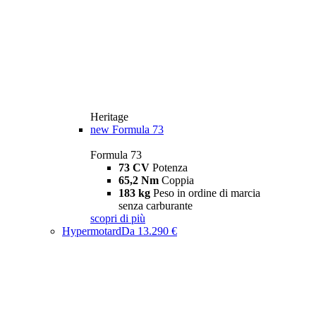
Heritage
new
Formula 73
Formula 73
73 CV
Potenza
65,2 Nm
Coppia
183 kg
Peso in ordine di marcia
senza carburante
scopri di più
Hypermotard
Da 13.290 €