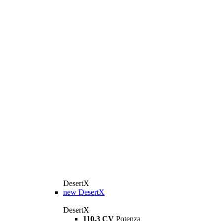
DesertX
new
DesertX
DesertX
110,3 CV
Potenza