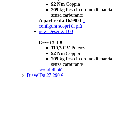
92 Nm
Coppia
209 kg
Peso in ordine di marcia
senza carburante
A partire da 16.990 €
i
configura
scopri di più
new
DesertX 100
DesertX 100
110,3 CV
Potenza
92 Nm
Coppia
209 kg
Peso in ordine di marcia
senza carburante
scopri di più
Diavel
Da 27.290 €