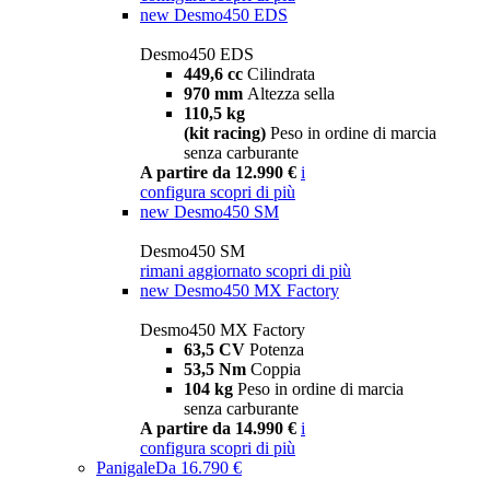
new
Desmo450 EDS
Desmo450 EDS
449,6 cc
Cilindrata
970 mm
Altezza sella
110,5 kg
(kit racing)
Peso in ordine di marcia
senza carburante
A partire da 12.990 €
i
configura
scopri di più
new
Desmo450 SM
Desmo450 SM
rimani aggiornato
scopri di più
new
Desmo450 MX Factory
Desmo450 MX Factory
63,5 CV
Potenza
53,5 Nm
Coppia
104 kg
Peso in ordine di marcia
senza carburante
A partire da 14.990 €
i
configura
scopri di più
Panigale
Da 16.790 €