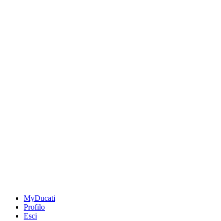
MyDucati
Profilo
Esci