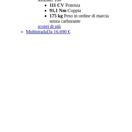
111 CV
Potenza
91,1 Nm
Coppia
175 kg
Peso in ordine di marcia
senza carburante
scopri di più
Multistrada
Da 16.690 €