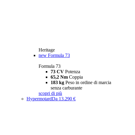
Heritage
new
Formula 73
Formula 73
73 CV
Potenza
65,2 Nm
Coppia
183 kg
Peso in ordine di marcia
senza carburante
scopri di più
Hypermotard
Da 13.290 €