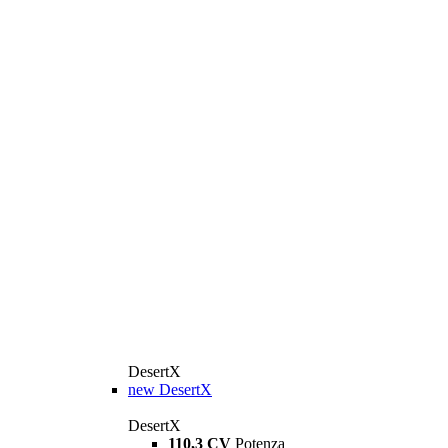
DesertX
new
DesertX
DesertX
110,3 CV
Potenza