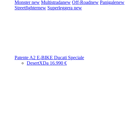
Monster
new
Multistrada
new
Off-Road
new
Panigale
new
Streetfighter
new
Superleggera
new
Patente A2
E-BIKE
Ducati Speciale
DesertX
Da 16.990 €