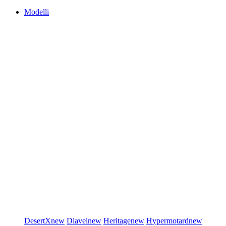
Modelli
DesertX
new
Diavel
new
Heritage
new
Hypermotard
new