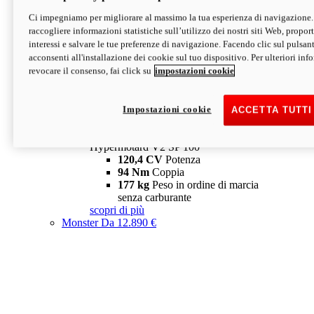
Ci impegniamo per migliorare al massimo la tua esperienza di navigazione.
Hypermotard V2 SP
raccogliere informazioni statistiche sull’utilizzo dei nostri siti Web, proporti
120,4 CV
Potenza
interessi e salvare le tue preferenze di navigazione. Facendo clic sul pulsant
94 Nm
Coppia
acconsenti all'installazione dei cookie sul tuo dispositivo. Per ulteriori in
177 kg
Peso in ordine di marcia
revocare il consenso, fai click su
impostazioni cookie
senza carburante
A partire da 19.890 €
Depotenziata 35 kW: 18.890 €
i
configura
scopri di più
Impostazioni cookie
ACCETTA TUTTI
new
V2 SP 100
Hypermotard V2 SP 100
120,4 CV
Potenza
94 Nm
Coppia
177 kg
Peso in ordine di marcia
senza carburante
scopri di più
Monster
Da 12.890 €