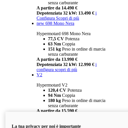
senza carburante
A partire da 14.490 €
Depotenziata 32 kW: 13.490 €
i
Configura
Scopri di più
new
698 Mono Nera
Hypermotard 698 Mono Nera
77,5 CV
Potenza
63 Nm
Coppia
151 kg
Peso in ordine di marcia
senza carburante
A partire da 13.990 €
Depotenziata 32 kW: 12.990 €
i
configura
scopri di più
V2
Hypermotard V2
120,4 CV
Potenza
94 Nm
Coppia
180 kg
Peso in ordine di marcia
senza carburante
A partire da 15.590 €
Depotenziata 35 kW: 14.590 €
i
configura
scopri di più
La tua privacy per noi è importante
V2 SP