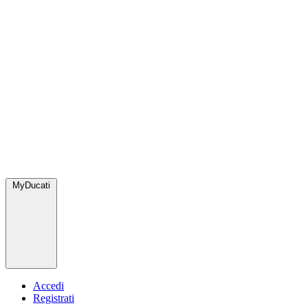
MyDucati
Accedi
Registrati