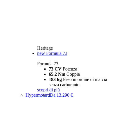
Heritage
new
Formula 73
Formula 73
73 CV
Potenza
65,2 Nm
Coppia
183 kg
Peso in ordine di marcia
senza carburante
scopri di più
Hypermotard
Da 13.290 €