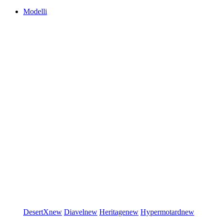
Modelli
DesertX
new
Diavel
new
Heritage
new
Hypermotard
new