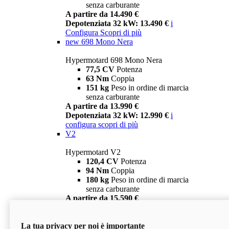
senza carburante
A partire da 14.490 €
Depotenziata 32 kW: 13.490 €
i
Configura
Scopri di più
new
698 Mono Nera
Hypermotard 698 Mono Nera
77,5 CV
Potenza
63 Nm
Coppia
151 kg
Peso in ordine di marcia
senza carburante
A partire da 13.990 €
Depotenziata 32 kW: 12.990 €
i
configura
scopri di più
V2
Hypermotard V2
120,4 CV
Potenza
94 Nm
Coppia
180 kg
Peso in ordine di marcia
senza carburante
A partire da 15.590 €
Depotenziata 35 kW: 14.590 €
i
configura
scopri di più
La tua privacy per noi è importante
V2 SP