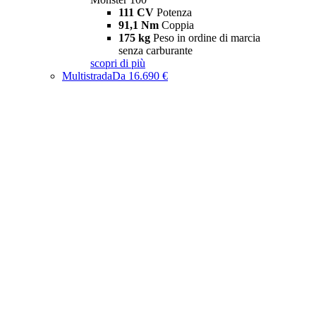
111 CV
Potenza
91,1 Nm
Coppia
175 kg
Peso in ordine di marcia
senza carburante
scopri di più
Multistrada
Da 16.690 €