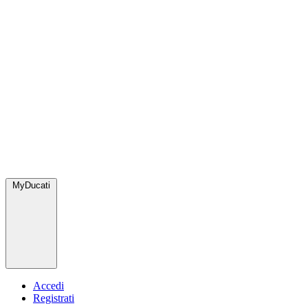
MyDucati
Accedi
Registrati