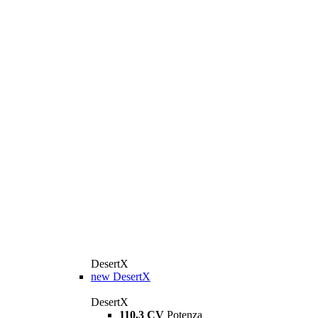
DesertX
new
DesertX
DesertX
110,3 CV
Potenza