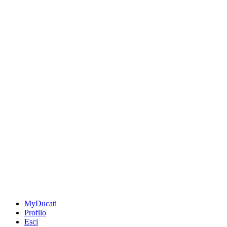
MyDucati
Profilo
Esci