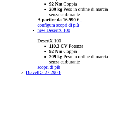
92 Nm
Coppia
209 kg
Peso in ordine di marcia
senza carburante
A partire da 16.990 €
i
configura
scopri di più
new
DesertX 100
DesertX 100
110,3 CV
Potenza
92 Nm
Coppia
209 kg
Peso in ordine di marcia
senza carburante
scopri di più
Diavel
Da 27.290 €