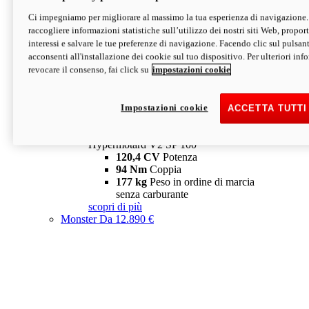
Ci impegniamo per migliorare al massimo la tua esperienza di navigazione.
Hypermotard V2 SP
raccogliere informazioni statistiche sull’utilizzo dei nostri siti Web, proporti
120,4 CV
Potenza
interessi e salvare le tue preferenze di navigazione. Facendo clic sul pulsant
94 Nm
Coppia
acconsenti all'installazione dei cookie sul tuo dispositivo. Per ulteriori in
177 kg
Peso in ordine di marcia
revocare il consenso, fai click su
impostazioni cookie
senza carburante
A partire da 19.890 €
Depotenziata 35 kW: 18.890 €
i
configura
scopri di più
Impostazioni cookie
ACCETTA TUTTI
new
V2 SP 100
Hypermotard V2 SP 100
120,4 CV
Potenza
94 Nm
Coppia
177 kg
Peso in ordine di marcia
senza carburante
scopri di più
Monster
Da 12.890 €