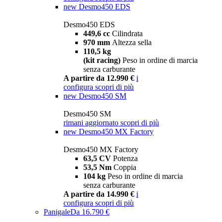
new
Desmo450 EDS
Desmo450 EDS
449,6 cc
Cilindrata
970 mm
Altezza sella
110,5 kg
(kit racing)
Peso in ordine di marcia
senza carburante
A partire da 12.990 €
i
configura
scopri di più
new
Desmo450 SM
Desmo450 SM
rimani aggiornato
scopri di più
new
Desmo450 MX Factory
Desmo450 MX Factory
63,5 CV
Potenza
53,5 Nm
Coppia
104 kg
Peso in ordine di marcia
senza carburante
A partire da 14.990 €
i
configura
scopri di più
Panigale
Da 16.790 €