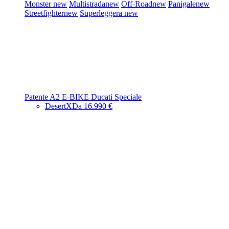
Monster
new
Multistrada
new
Off-Road
new
Panigale
new
Streetfighter
new
Superleggera
new
Patente A2
E-BIKE
Ducati Speciale
DesertX
Da 16.990 €