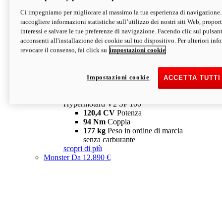
Ci impegniamo per migliorare al massimo la tua esperienza di navigazione.
Hypermotard V2 SP
raccogliere informazioni statistiche sull’utilizzo dei nostri siti Web, proporti
120,4 CV
Potenza
interessi e salvare le tue preferenze di navigazione. Facendo clic sul pulsant
94 Nm
Coppia
acconsenti all'installazione dei cookie sul tuo dispositivo. Per ulteriori in
177 kg
Peso in ordine di marcia
revocare il consenso, fai click su
impostazioni cookie
senza carburante
A partire da 19.890 €
Depotenziata 35 kW: 18.890 €
i
configura
scopri di più
Impostazioni cookie
ACCETTA TUTTI
new
V2 SP 100
Hypermotard V2 SP 100
120,4 CV
Potenza
94 Nm
Coppia
177 kg
Peso in ordine di marcia
senza carburante
scopri di più
Monster
Da 12.890 €