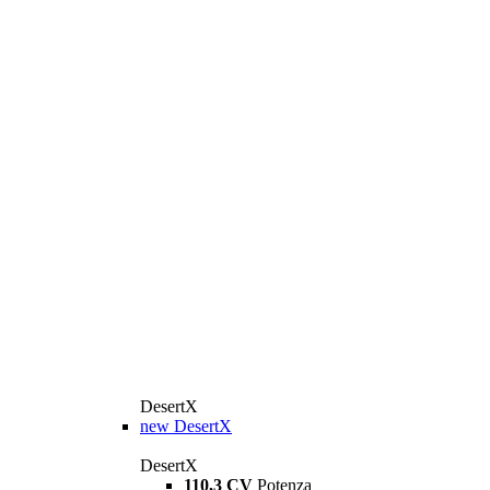
DesertX
new
DesertX
DesertX
110,3 CV
Potenza