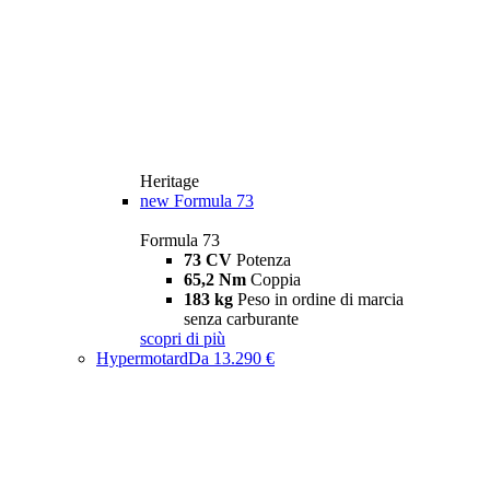
Heritage
new
Formula 73
Formula 73
73 CV
Potenza
65,2 Nm
Coppia
183 kg
Peso in ordine di marcia
senza carburante
scopri di più
Hypermotard
Da 13.290 €