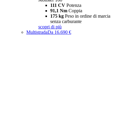
111 CV
Potenza
91,1 Nm
Coppia
175 kg
Peso in ordine di marcia
senza carburante
scopri di più
Multistrada
Da 16.690 €