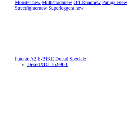
Monster
new
Multistrada
new
Off-Road
new
Panigale
new
Streetfighter
new
Superleggera
new
Patente A2
E-BIKE
Ducati Speciale
DesertX
Da 16.990 €