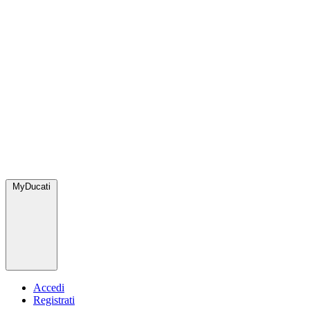
MyDucati
Accedi
Registrati