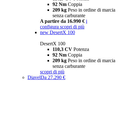
92 Nm
Coppia
209 kg
Peso in ordine di marcia
senza carburante
A partire da 16.990 €
i
configura
scopri di più
new
DesertX 100
DesertX 100
110,3 CV
Potenza
92 Nm
Coppia
209 kg
Peso in ordine di marcia
senza carburante
scopri di più
Diavel
Da 27.290 €