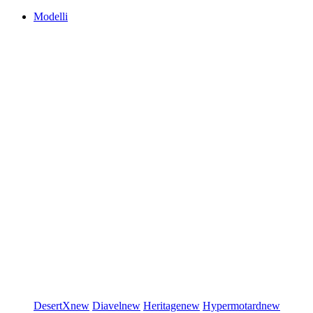
Modelli
DesertX
new
Diavel
new
Heritage
new
Hypermotard
new