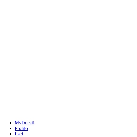
MyDucati
Profilo
Esci