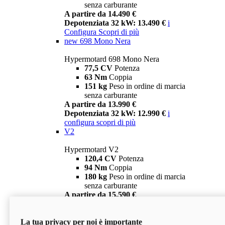
senza carburante
A partire da 14.490 €
Depotenziata 32 kW: 13.490 €
i
Configura
Scopri di più
new
698 Mono Nera
Hypermotard 698 Mono Nera
77,5 CV
Potenza
63 Nm
Coppia
151 kg
Peso in ordine di marcia
senza carburante
A partire da 13.990 €
Depotenziata 32 kW: 12.990 €
i
configura
scopri di più
V2
Hypermotard V2
120,4 CV
Potenza
94 Nm
Coppia
180 kg
Peso in ordine di marcia
senza carburante
A partire da 15.590 €
Depotenziata 35 kW: 14.590 €
i
configura
scopri di più
La tua privacy per noi è importante
V2 SP