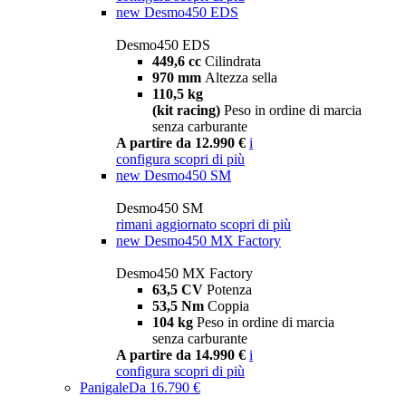
new
Desmo450 EDS
Desmo450 EDS
449,6 cc
Cilindrata
970 mm
Altezza sella
110,5 kg
(kit racing)
Peso in ordine di marcia
senza carburante
A partire da 12.990 €
i
configura
scopri di più
new
Desmo450 SM
Desmo450 SM
rimani aggiornato
scopri di più
new
Desmo450 MX Factory
Desmo450 MX Factory
63,5 CV
Potenza
53,5 Nm
Coppia
104 kg
Peso in ordine di marcia
senza carburante
A partire da 14.990 €
i
configura
scopri di più
Panigale
Da 16.790 €