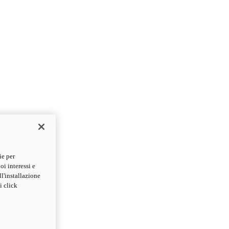
ie per
oi interessi e
ll'installazione
i click