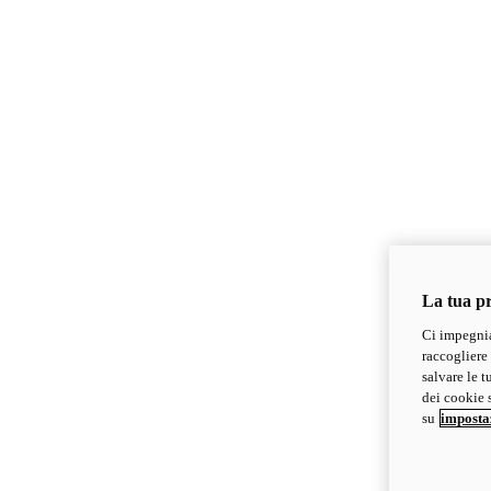
La tua pr
Ci impegnia
raccogliere 
salvare le t
dei cookie s
su
imposta