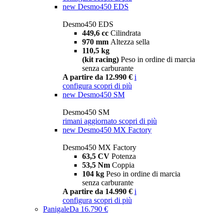
new
Desmo450 EDS
Desmo450 EDS
449,6 cc
Cilindrata
970 mm
Altezza sella
110,5 kg
(kit racing)
Peso in ordine di marcia
senza carburante
A partire da 12.990 €
i
configura
scopri di più
new
Desmo450 SM
Desmo450 SM
rimani aggiornato
scopri di più
new
Desmo450 MX Factory
Desmo450 MX Factory
63,5 CV
Potenza
53,5 Nm
Coppia
104 kg
Peso in ordine di marcia
senza carburante
A partire da 14.990 €
i
configura
scopri di più
Panigale
Da 16.790 €