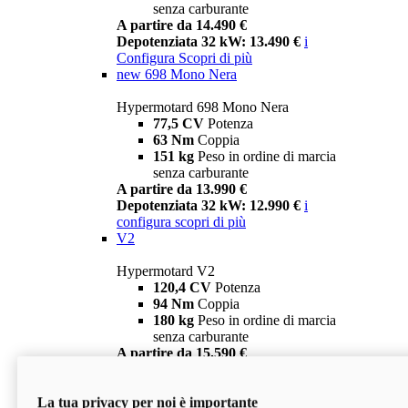
senza carburante
A partire da 14.490 €
Depotenziata 32 kW: 13.490 €
i
Configura
Scopri di più
new
698 Mono Nera
Hypermotard 698 Mono Nera
77,5 CV
Potenza
63 Nm
Coppia
151 kg
Peso in ordine di marcia
senza carburante
A partire da 13.990 €
Depotenziata 32 kW: 12.990 €
i
configura
scopri di più
V2
Hypermotard V2
120,4 CV
Potenza
94 Nm
Coppia
180 kg
Peso in ordine di marcia
senza carburante
A partire da 15.590 €
Depotenziata 35 kW: 14.590 €
i
configura
scopri di più
La tua privacy per noi è importante
V2 SP