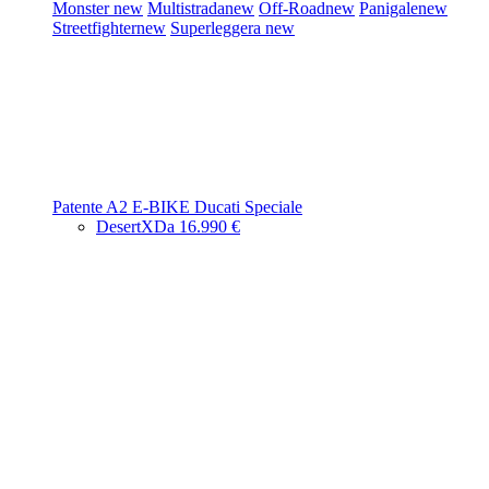
Monster
new
Multistrada
new
Off-Road
new
Panigale
new
Streetfighter
new
Superleggera
new
Patente A2
E-BIKE
Ducati Speciale
DesertX
Da 16.990 €