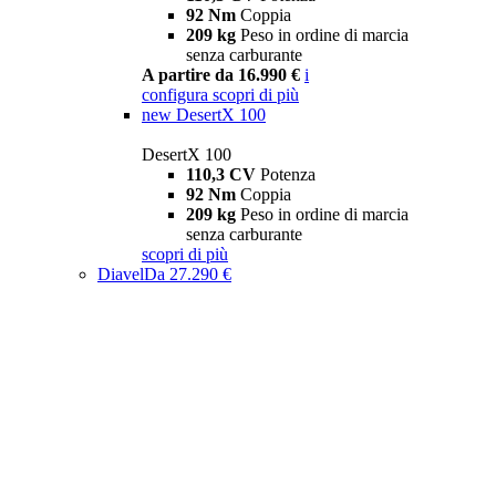
92 Nm
Coppia
209 kg
Peso in ordine di marcia
senza carburante
A partire da 16.990 €
i
configura
scopri di più
new
DesertX 100
DesertX 100
110,3 CV
Potenza
92 Nm
Coppia
209 kg
Peso in ordine di marcia
senza carburante
scopri di più
Diavel
Da 27.290 €