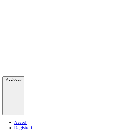
MyDucati
Accedi
Registrati