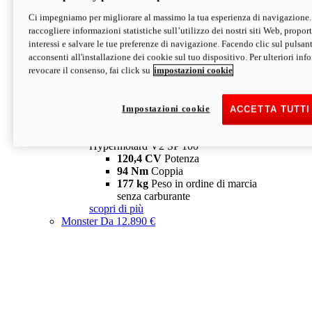
Ci impegniamo per migliorare al massimo la tua esperienza di navigazione.
Hypermotard V2 SP
raccogliere informazioni statistiche sull’utilizzo dei nostri siti Web, proporti
120,4 CV
Potenza
interessi e salvare le tue preferenze di navigazione. Facendo clic sul pulsant
94 Nm
Coppia
acconsenti all'installazione dei cookie sul tuo dispositivo. Per ulteriori in
177 kg
Peso in ordine di marcia
revocare il consenso, fai click su
impostazioni cookie
senza carburante
A partire da 19.890 €
Depotenziata 35 kW: 18.890 €
i
configura
scopri di più
Impostazioni cookie
ACCETTA TUTTI
new
V2 SP 100
Hypermotard V2 SP 100
120,4 CV
Potenza
94 Nm
Coppia
177 kg
Peso in ordine di marcia
senza carburante
scopri di più
Monster
Da 12.890 €