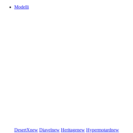
Modelli
DesertX
new
Diavel
new
Heritage
new
Hypermotard
new