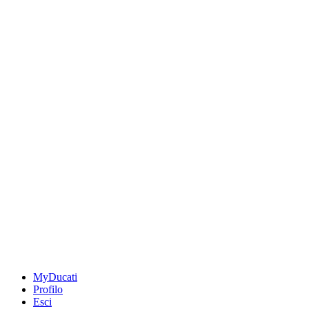
MyDucati
Profilo
Esci