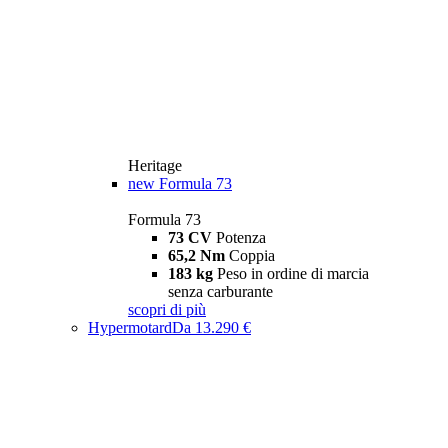
Heritage
new
Formula 73
Formula 73
73 CV
Potenza
65,2 Nm
Coppia
183 kg
Peso in ordine di marcia
senza carburante
scopri di più
Hypermotard
Da 13.290 €