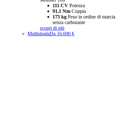
111 CV
Potenza
91,1 Nm
Coppia
175 kg
Peso in ordine di marcia
senza carburante
scopri di più
Multistrada
Da 16.690 €