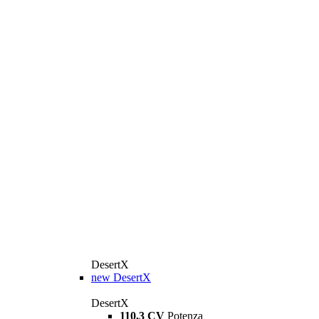
DesertX
new
DesertX
DesertX
110,3 CV
Potenza