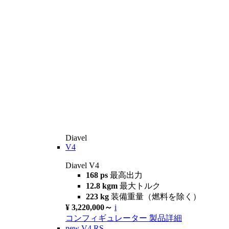
Diavel
V4
Diavel V4
168 ps
最高出力
12.8 kgm
最大トルク
223 kg
装備重量（燃料を除く）
¥ 3,220,000～
i
コンフィギュレーター
製品詳細
new
V4 RS