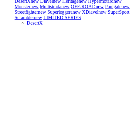
DesertX
new
Diavel
new
Heritage
new
Hypermotard
new
Monster
new
Multistrada
new
OFF-ROAD
new
Panigale
new
Streetfighter
new
Superleggera
new
XDiavel
new
SuperSport
Scrambler
new
LIMITED SERIES
DesertX