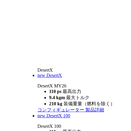
DesertX
new
DesertX
DesertX MY26
110 ps
最高出力
9.4 kgm
最大トルク
210 kg
装備重量（燃料を除く）
コンフィギュレーター
製品詳細
new
DesertX 100
DesertX 100