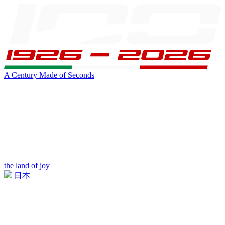
A Century Made of Seconds
the land of joy
日本