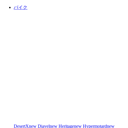
バイク
DesertX
new
Diavel
new
Heritage
new
Hypermotard
new