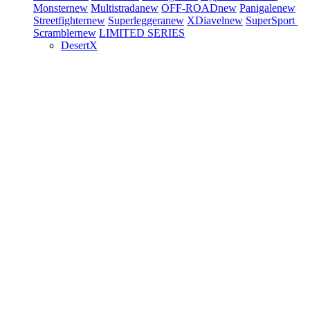
Monster
new
Multistrada
new
OFF-ROAD
new
Panigale
new
Streetfighter
new
Superleggera
new
XDiavel
new
SuperSport
Scrambler
new
LIMITED SERIES
DesertX