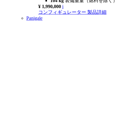
104 kg
装備重量（燃料を除く）
¥ 1,990,000
i
コンフィギュレーター
製品詳細
Panigale