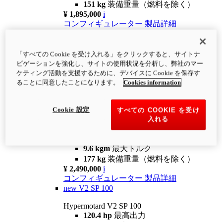
151 kg
装備重量（燃料を除く）
¥ 1,895,000
i
コンフィギュレーター
製品詳細
new
V2
Hypermotard V2
「すべての Cookie を受け入れる」をクリックすると、サイトナ
120.4 hp
最高出力
ビゲーションを強化し、サイトの使用状況を分析し、弊社のマー
9.6 kgm
最大トルク
ケティング活動を支援するために、デバイスに Cookie を保存す
180 kg
装備重量（燃料を除く）
ることに同意したことになります。
Cookies information
¥ 1,990,000
i
コンフィギュレーター
製品詳細
Cookie 設定
すべての COOKIE を受け
new
V2 SP
入れる
Hypermotard V2 SP
120.4 hp
最高出力
9.6 kgm
最大トルク
177 kg
装備重量（燃料を除く）
¥ 2,490,000
i
コンフィギュレーター
製品詳細
new
V2 SP 100
Hypermotard V2 SP 100
120.4 hp
最高出力