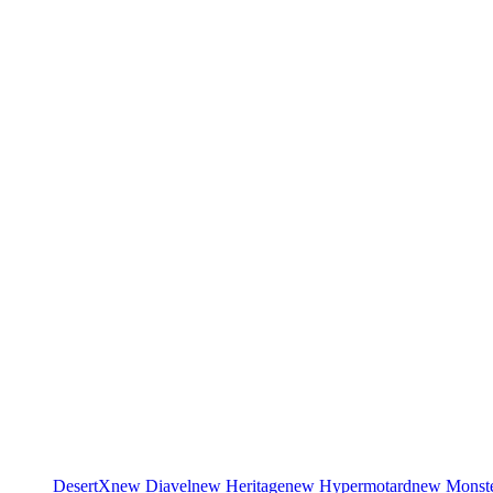
DesertX
new
Diavel
new
Heritage
new
Hypermotard
new
Monst