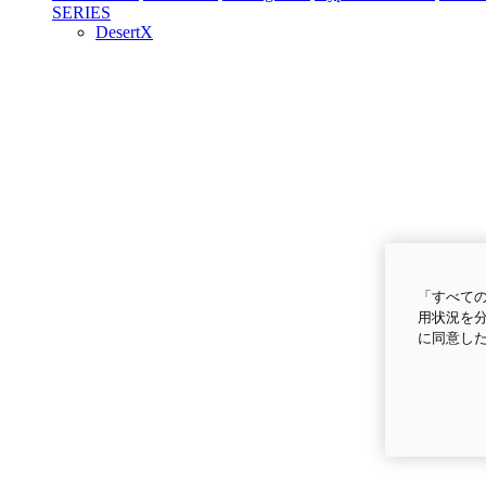
SERIES
DesertX
「すべての
用状況を分
に同意し