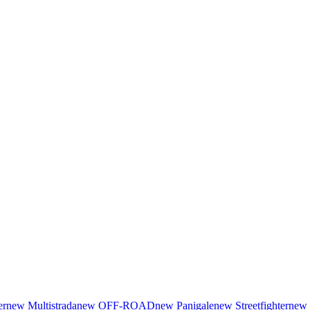
er
new
Multistrada
new
OFF-ROAD
new
Panigale
new
Streetfighter
new