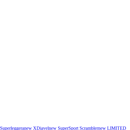
Superleggera
new
XDiavel
new
SuperSport
Scrambler
new
LIMITED