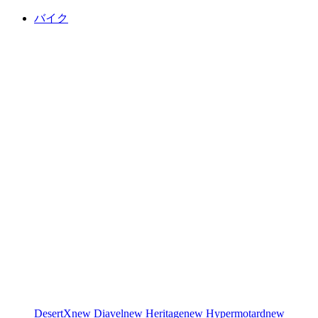
バイク
DesertX
new
Diavel
new
Heritage
new
Hypermotard
new