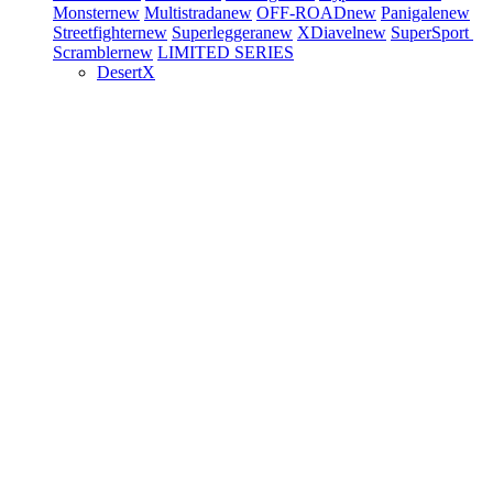
Monster
new
Multistrada
new
OFF-ROAD
new
Panigale
new
Streetfighter
new
Superleggera
new
XDiavel
new
SuperSport
Scrambler
new
LIMITED SERIES
DesertX