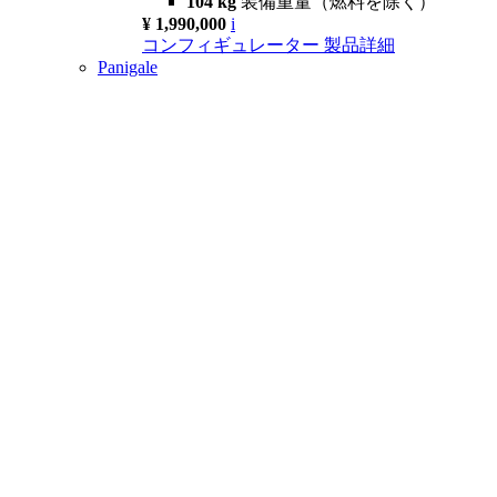
104 kg
装備重量（燃料を除く）
¥ 1,990,000
i
コンフィギュレーター
製品詳細
Panigale