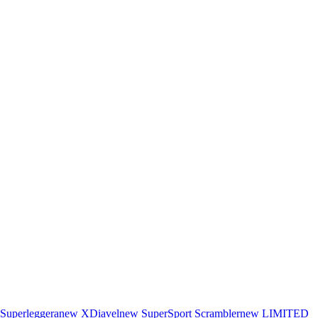
Superleggera
new
XDiavel
new
SuperSport
Scrambler
new
LIMITED