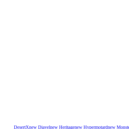
DesertX
new
Diavel
new
Heritage
new
Hypermotard
new
Monst