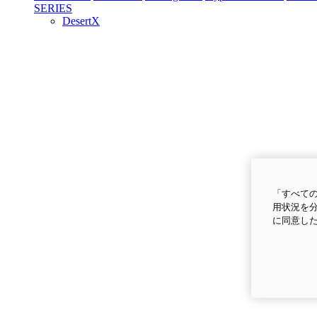
SERIES
DesertX
「すべての
用状況を分
に同意し