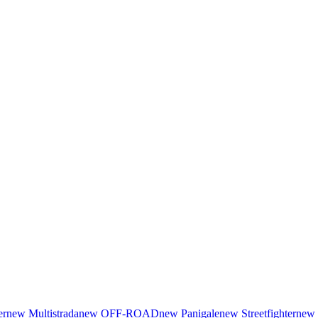
er
new
Multistrada
new
OFF-ROAD
new
Panigale
new
Streetfighter
new