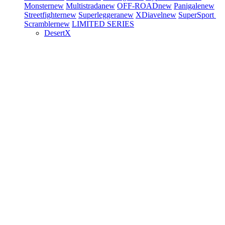
Monster
new
Multistrada
new
OFF-ROAD
new
Panigale
new
Streetfighter
new
Superleggera
new
XDiavel
new
SuperSport
Scrambler
new
LIMITED SERIES
DesertX