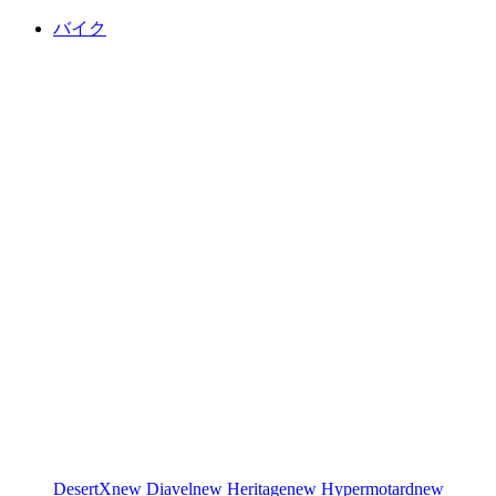
バイク
DesertX
new
Diavel
new
Heritage
new
Hypermotard
new