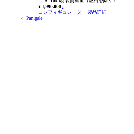
104 kg
装備重量（燃料を除く）
¥ 1,990,000
i
コンフィギュレーター
製品詳細
Panigale