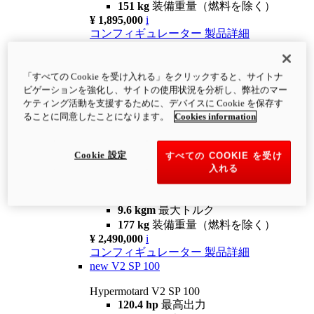
151 kg
装備重量（燃料を除く）
¥ 1,895,000
i
コンフィギュレーター
製品詳細
new
V2
Hypermotard V2
「すべての Cookie を受け入れる」をクリックすると、サイトナ
120.4 hp
最高出力
ビゲーションを強化し、サイトの使用状況を分析し、弊社のマー
9.6 kgm
最大トルク
ケティング活動を支援するために、デバイスに Cookie を保存す
180 kg
装備重量（燃料を除く）
ることに同意したことになります。
Cookies information
¥ 1,990,000
i
コンフィギュレーター
製品詳細
Cookie 設定
すべての COOKIE を受け
new
V2 SP
入れる
Hypermotard V2 SP
120.4 hp
最高出力
9.6 kgm
最大トルク
177 kg
装備重量（燃料を除く）
¥ 2,490,000
i
コンフィギュレーター
製品詳細
new
V2 SP 100
Hypermotard V2 SP 100
120.4 hp
最高出力