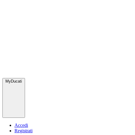
MyDucati
Accedi
Registrati