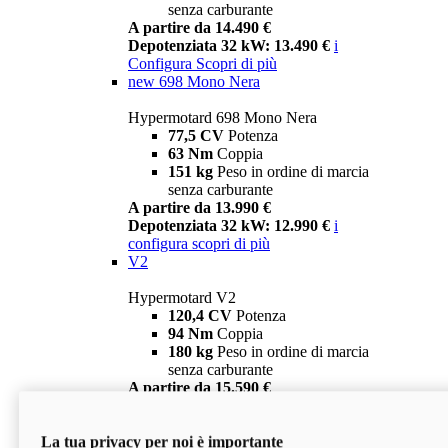
senza carburante
A partire da 14.490 €
Depotenziata 32 kW: 13.490 €
i
Configura
Scopri di più
new
698 Mono Nera
Hypermotard 698 Mono Nera
77,5 CV
Potenza
63 Nm
Coppia
151 kg
Peso in ordine di marcia
senza carburante
A partire da 13.990 €
Depotenziata 32 kW: 12.990 €
i
configura
scopri di più
V2
Hypermotard V2
120,4 CV
Potenza
94 Nm
Coppia
180 kg
Peso in ordine di marcia
senza carburante
A partire da 15.590 €
Depotenziata 35 kW: 14.590 €
i
configura
scopri di più
La tua privacy per noi è importante
V2 SP