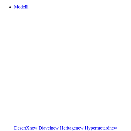
Modelli
DesertX
new
Diavel
new
Heritage
new
Hypermotard
new