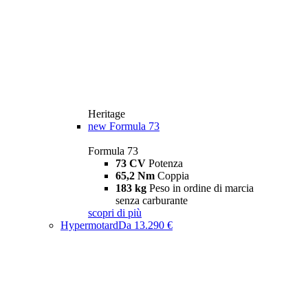
Heritage
new
Formula 73
Formula 73
73 CV
Potenza
65,2 Nm
Coppia
183 kg
Peso in ordine di marcia
senza carburante
scopri di più
Hypermotard
Da 13.290 €