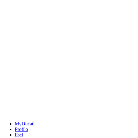
MyDucati
Profilo
Esci