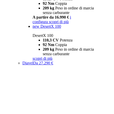
92 Nm
Coppia
209 kg
Peso in ordine di marcia
senza carburante
A partire da 16.990 €
i
configura
scopri di più
new
DesertX 100
DesertX 100
110,3 CV
Potenza
92 Nm
Coppia
209 kg
Peso in ordine di marcia
senza carburante
scopri di più
Diavel
Da 27.290 €