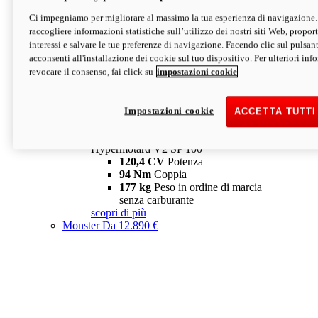
Ci impegniamo per migliorare al massimo la tua esperienza di navigazione.
Hypermotard V2 SP
raccogliere informazioni statistiche sull’utilizzo dei nostri siti Web, proporti
120,4 CV
Potenza
interessi e salvare le tue preferenze di navigazione. Facendo clic sul pulsant
94 Nm
Coppia
acconsenti all'installazione dei cookie sul tuo dispositivo. Per ulteriori in
177 kg
Peso in ordine di marcia
revocare il consenso, fai click su
impostazioni cookie
senza carburante
A partire da 19.890 €
Depotenziata 35 kW: 18.890 €
i
configura
scopri di più
Impostazioni cookie
ACCETTA TUTTI
new
V2 SP 100
Hypermotard V2 SP 100
120,4 CV
Potenza
94 Nm
Coppia
177 kg
Peso in ordine di marcia
senza carburante
scopri di più
Monster
Da 12.890 €