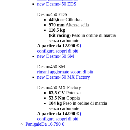
new
Desmo450 EDS
Desmo450 EDS
449,6 cc
Cilindrata
970 mm
Altezza sella
110,5 kg
(kit racing)
Peso in ordine di marcia
senza carburante
A partire da 12.990 €
i
configura
scopri di più
new
Desmo450 SM
Desmo450 SM
rimani aggiornato
scopri di più
new
Desmo450 MX Factory
Desmo450 MX Factory
63,5 CV
Potenza
53,5 Nm
Coppia
104 kg
Peso in ordine di marcia
senza carburante
A partire da 14.990 €
i
configura
scopri di più
Panigale
Da 16.790 €