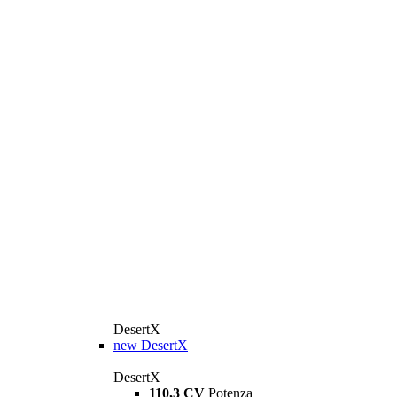
DesertX
new
DesertX
DesertX
110,3 CV
Potenza