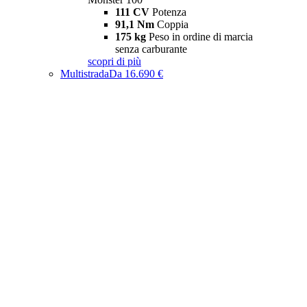
111 CV
Potenza
91,1 Nm
Coppia
175 kg
Peso in ordine di marcia
senza carburante
scopri di più
Multistrada
Da 16.690 €