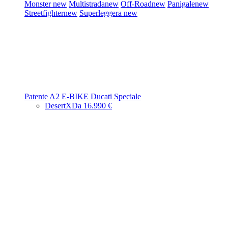
Monster
new
Multistrada
new
Off-Road
new
Panigale
new
Streetfighter
new
Superleggera
new
Patente A2
E-BIKE
Ducati Speciale
DesertX
Da 16.990 €