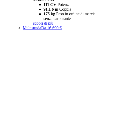
111 CV
Potenza
91,1 Nm
Coppia
175 kg
Peso in ordine di marcia
senza carburante
scopri di più
Multistrada
Da 16.690 €