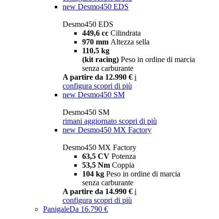
new
Desmo450 EDS
Desmo450 EDS
449,6 cc
Cilindrata
970 mm
Altezza sella
110,5 kg
(kit racing)
Peso in ordine di marcia
senza carburante
A partire da 12.990 €
i
configura
scopri di più
new
Desmo450 SM
Desmo450 SM
rimani aggiornato
scopri di più
new
Desmo450 MX Factory
Desmo450 MX Factory
63,5 CV
Potenza
53,5 Nm
Coppia
104 kg
Peso in ordine di marcia
senza carburante
A partire da 14.990 €
i
configura
scopri di più
Panigale
Da 16.790 €