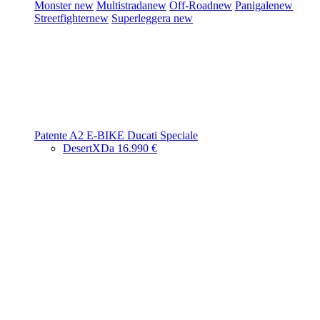
Monster
new
Multistrada
new
Off-Road
new
Panigale
new
Streetfighter
new
Superleggera
new
Patente A2
E-BIKE
Ducati Speciale
DesertX
Da 16.990 €