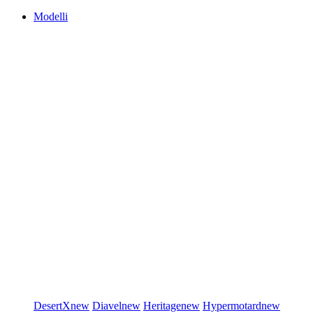
Modelli
DesertX
new
Diavel
new
Heritage
new
Hypermotard
new