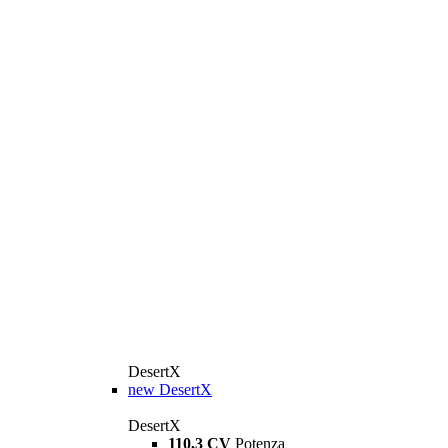
DesertX
new
DesertX
DesertX
110,3 CV
Potenza