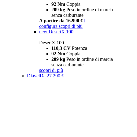
92 Nm
Coppia
209 kg
Peso in ordine di marcia
senza carburante
A partire da 16.990 €
i
configura
scopri di più
new
DesertX 100
DesertX 100
110,3 CV
Potenza
92 Nm
Coppia
209 kg
Peso in ordine di marcia
senza carburante
scopri di più
Diavel
Da 27.290 €