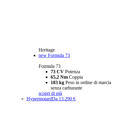
Heritage
new
Formula 73
Formula 73
73 CV
Potenza
65,2 Nm
Coppia
183 kg
Peso in ordine di marcia
senza carburante
scopri di più
Hypermotard
Da 13.290 €