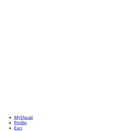
MyDucati
Profilo
Esci