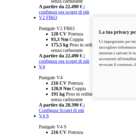
senza carburante
A partire da 22.490 €
i
configura ora
scopri di più
V2 FB63
Panigale V2 FB63
La tua privacy pe
120 CV
Potenza
93,3 Nm
Coppia
Ci impegniamo per migl
175,5 kg
Peso in ordine di marcia
raccogliere informazioni
senza carburante
interessi e salvare le 
A partire da 22.490 €
i
acconsenti all'installa
configura ora
scopri di più
revocare il consenso, f
V4
Panigale V4
216 CV
Potenza
120,9 Nm
Coppia
191 kg
Peso in ordine di marcia
senza carburante
A partire da 28.390 €
i
Configura
Scopri di più
V4 S
Panigale V4 S
216 CV
Potenza