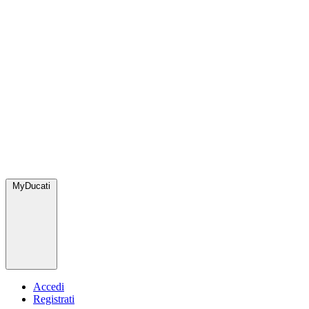
MyDucati
Accedi
Registrati