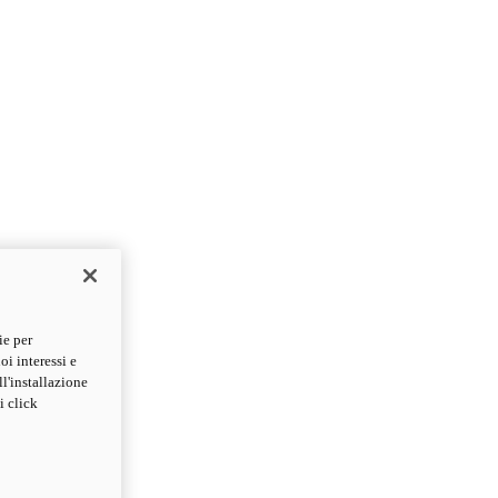
ie per
oi interessi e
ll'installazione
i click