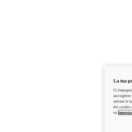
La tua pr
Ci impegnia
raccogliere 
salvare le t
dei cookie s
su
imposta