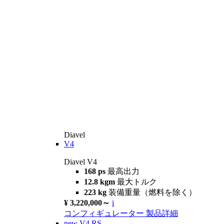
Diavel
V4
Diavel V4
168 ps
最高出力
12.8 kgm
最大トルク
223 kg
装備重量（燃料を除く）
¥ 3,220,000～
i
コンフィギュレーター
製品詳細
new
V4 RS