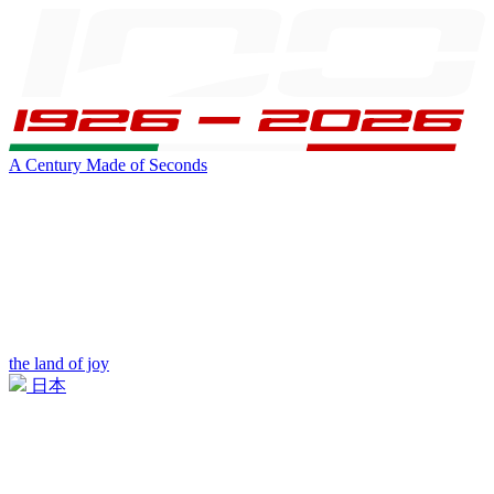
A Century Made of Seconds
the land of joy
日本