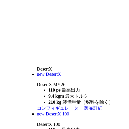
DesertX
new
DesertX
DesertX MY26
110 ps
最高出力
9.4 kgm
最大トルク
210 kg
装備重量（燃料を除く）
コンフィギュレーター
製品詳細
new
DesertX 100
DesertX 100