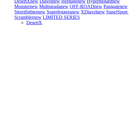
DesertX
new
Diavel
new
Heritage
new
Hypermotard
new
Monster
new
Multistrada
new
OFF-ROAD
new
Panigale
new
Streetfighter
new
Superleggera
new
XDiavel
new
SuperSport
Scrambler
new
LIMITED SERIES
DesertX