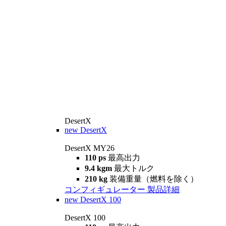
DesertX
new
DesertX
DesertX MY26
110 ps
最高出力
9.4 kgm
最大トルク
210 kg
装備重量（燃料を除く）
コンフィギュレーター
製品詳細
new
DesertX 100
DesertX 100