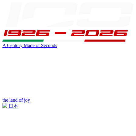
A Century Made of Seconds
the land of joy
日本