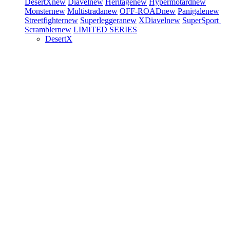
DesertX
new
Diavel
new
Heritage
new
Hypermotard
new
Monster
new
Multistrada
new
OFF-ROAD
new
Panigale
new
Streetfighter
new
Superleggera
new
XDiavel
new
SuperSport
Scrambler
new
LIMITED SERIES
DesertX