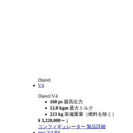
Diavel
V4
Diavel V4
168 ps
最高出力
12.8 kgm
最大トルク
223 kg
装備重量（燃料を除く）
¥ 3,220,000～
i
コンフィギュレーター
製品詳細
new
V4 RS