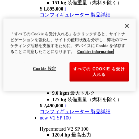
151 kg
装備重量（燃料を除く）
¥ 1,895,000
i
コンフィギュレーター
製品詳細
new
V2
Hypermotard V2
「すべての Cookie を受け入れる」をクリックすると、サイトナ
120.4 hp
最高出力
ビゲーションを強化し、サイトの使用状況を分析し、弊社のマー
9.6 kgm
最大トルク
ケティング活動を支援するために、デバイスに Cookie を保存す
180 kg
装備重量（燃料を除く）
ることに同意したことになります。
Cookies information
¥ 1,990,000
i
コンフィギュレーター
製品詳細
Cookie 設定
すべての COOKIE を受け
new
V2 SP
入れる
Hypermotard V2 SP
120.4 hp
最高出力
9.6 kgm
最大トルク
177 kg
装備重量（燃料を除く）
¥ 2,490,000
i
コンフィギュレーター
製品詳細
new
V2 SP 100
Hypermotard V2 SP 100
120.4 hp
最高出力