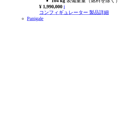
104 kg
装備重量（燃料を除く）
¥ 1,990,000
i
コンフィギュレーター
製品詳細
Panigale