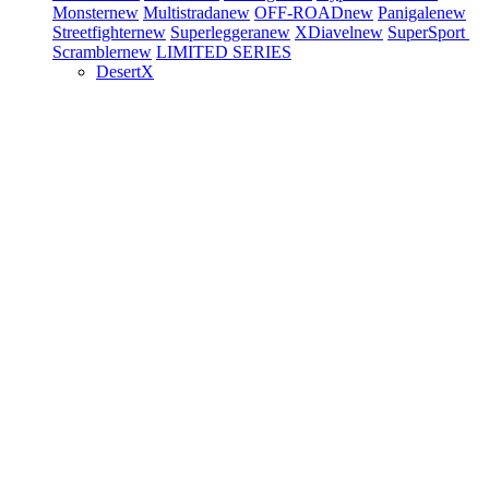
Monster
new
Multistrada
new
OFF-ROAD
new
Panigale
new
Streetfighter
new
Superleggera
new
XDiavel
new
SuperSport
Scrambler
new
LIMITED SERIES
DesertX