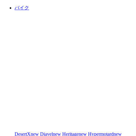
バイク
DesertX
new
Diavel
new
Heritage
new
Hypermotard
new