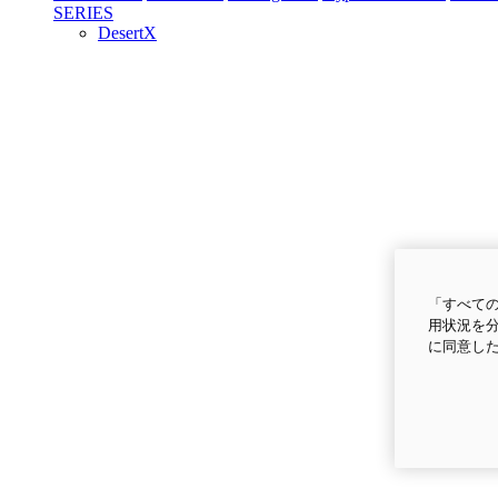
SERIES
DesertX
「すべての
用状況を分
に同意し