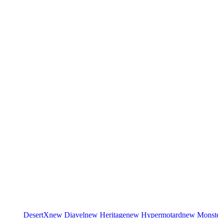
DesertX
new
Diavel
new
Heritage
new
Hypermotard
new
Monst