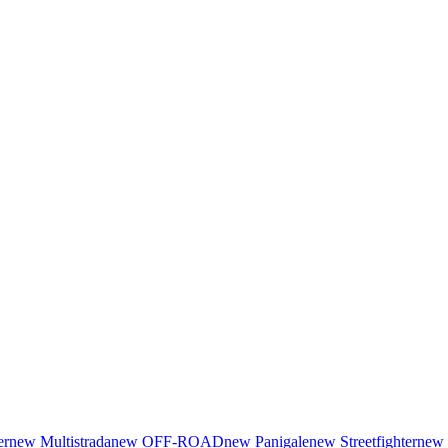
er
new
Multistrada
new
OFF-ROAD
new
Panigale
new
Streetfighter
new