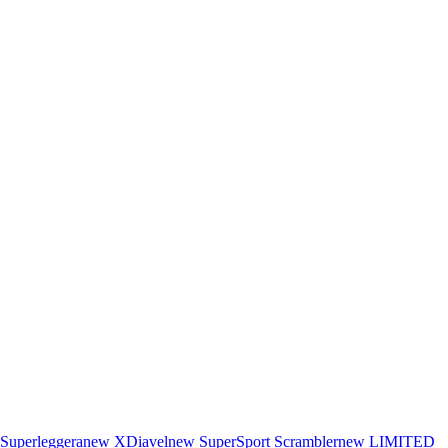
Superleggera
new
XDiavel
new
SuperSport
Scrambler
new
LIMITED