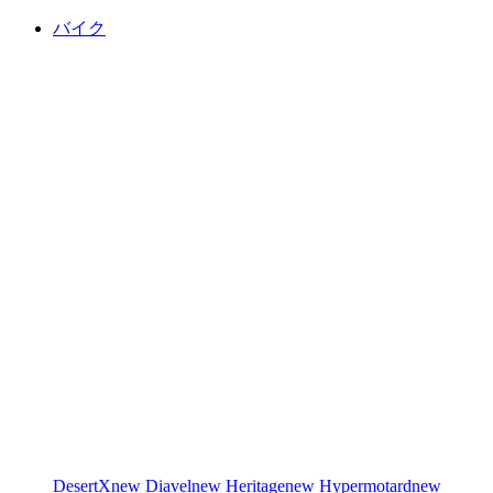
バイク
DesertX
new
Diavel
new
Heritage
new
Hypermotard
new