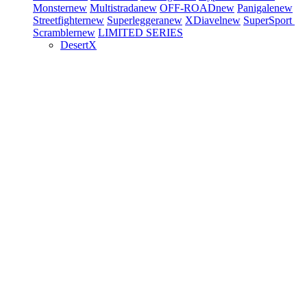
Monster
new
Multistrada
new
OFF-ROAD
new
Panigale
new
Streetfighter
new
Superleggera
new
XDiavel
new
SuperSport
Scrambler
new
LIMITED SERIES
DesertX