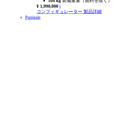
104 kg
装備重量（燃料を除く）
¥ 1,990,000
i
コンフィギュレーター
製品詳細
Panigale