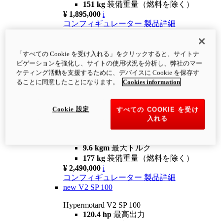
151 kg
装備重量（燃料を除く）
¥ 1,895,000
i
コンフィギュレーター
製品詳細
new
V2
Hypermotard V2
「すべての Cookie を受け入れる」をクリックすると、サイトナ
120.4 hp
最高出力
ビゲーションを強化し、サイトの使用状況を分析し、弊社のマー
9.6 kgm
最大トルク
ケティング活動を支援するために、デバイスに Cookie を保存す
180 kg
装備重量（燃料を除く）
ることに同意したことになります。
Cookies information
¥ 1,990,000
i
コンフィギュレーター
製品詳細
Cookie 設定
すべての COOKIE を受け
new
V2 SP
入れる
Hypermotard V2 SP
120.4 hp
最高出力
9.6 kgm
最大トルク
177 kg
装備重量（燃料を除く）
¥ 2,490,000
i
コンフィギュレーター
製品詳細
new
V2 SP 100
Hypermotard V2 SP 100
120.4 hp
最高出力