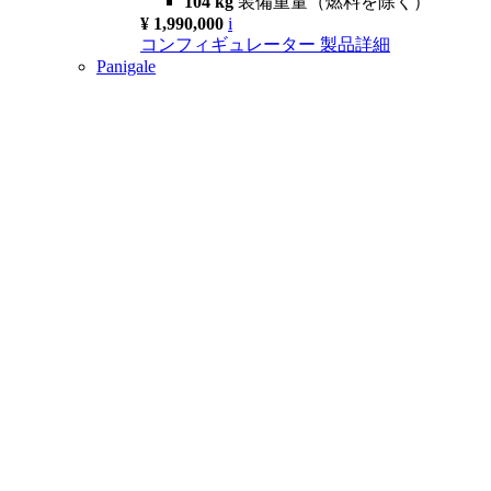
104 kg
装備重量（燃料を除く）
¥ 1,990,000
i
コンフィギュレーター
製品詳細
Panigale