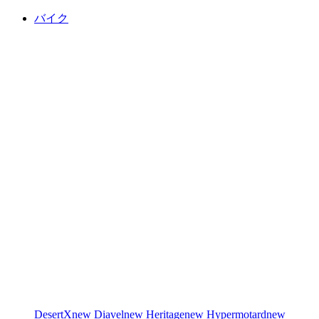
バイク
DesertX
new
Diavel
new
Heritage
new
Hypermotard
new