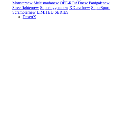
Monster
new
Multistrada
new
OFF-ROAD
new
Panigale
new
Streetfighter
new
Superleggera
new
XDiavel
new
SuperSport
Scrambler
new
LIMITED SERIES
DesertX