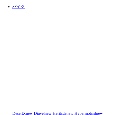
バイク
DesertX
new
Diavel
new
Heritage
new
Hypermotard
new