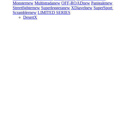
Monster
new
Multistrada
new
OFF-ROAD
new
Panigale
new
Streetfighter
new
Superleggera
new
XDiavel
new
SuperSport
Scrambler
new
LIMITED SERIES
DesertX