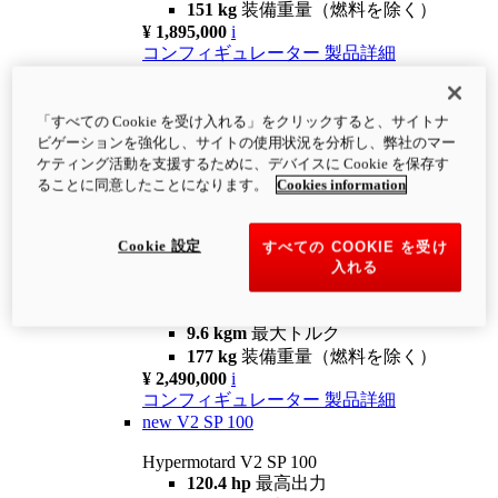
151 kg
装備重量（燃料を除く）
¥ 1,895,000
i
コンフィギュレーター
製品詳細
new
V2
Hypermotard V2
「すべての Cookie を受け入れる」をクリックすると、サイトナ
120.4 hp
最高出力
ビゲーションを強化し、サイトの使用状況を分析し、弊社のマー
9.6 kgm
最大トルク
ケティング活動を支援するために、デバイスに Cookie を保存す
180 kg
装備重量（燃料を除く）
ることに同意したことになります。
Cookies information
¥ 1,990,000
i
コンフィギュレーター
製品詳細
Cookie 設定
すべての COOKIE を受け
new
V2 SP
入れる
Hypermotard V2 SP
120.4 hp
最高出力
9.6 kgm
最大トルク
177 kg
装備重量（燃料を除く）
¥ 2,490,000
i
コンフィギュレーター
製品詳細
new
V2 SP 100
Hypermotard V2 SP 100
120.4 hp
最高出力