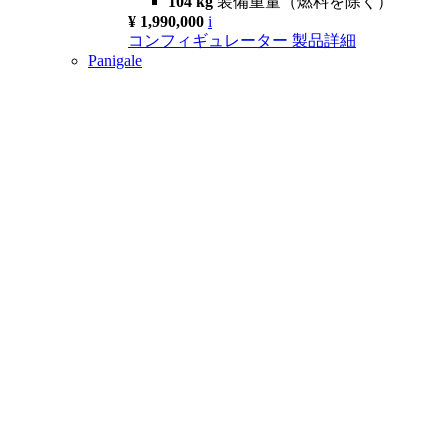
104 kg
装備重量（燃料を除く）
¥ 1,990,000
i
コンフィギュレーター
製品詳細
Panigale