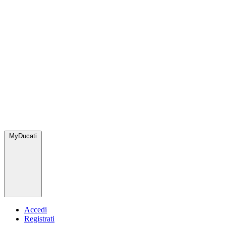
MyDucati
Accedi
Registrati