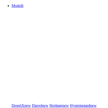
Modelli
DesertX
new
Diavel
new
Heritage
new
Hypermotard
new