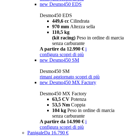
new
Desmo450 EDS
Desmo450 EDS
449,6 cc
Cilindrata
970 mm
Altezza sella
110,5 kg
(kit racing)
Peso in ordine di marcia
senza carburante
A partire da 12.990 €
i
configura
scopri di più
new
Desmo450 SM
Desmo450 SM
rimani aggiornato
scopri di più
new
Desmo450 MX Factory
Desmo450 MX Factory
63,5 CV
Potenza
53,5 Nm
Coppia
104 kg
Peso in ordine di marcia
senza carburante
A partire da 14.990 €
i
configura
scopri di più
Panigale
Da 16.790 €