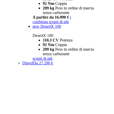
92 Nm
Coppia
209 kg
Peso in ordine di marcia
senza carburante
A partire da 16.990 €
i
configura
scopri di più
new
DesertX 100
DesertX 100
110,3 CV
Potenza
92 Nm
Coppia
209 kg
Peso in ordine di marcia
senza carburante
scopri di più
Diavel
Da 27.290 €