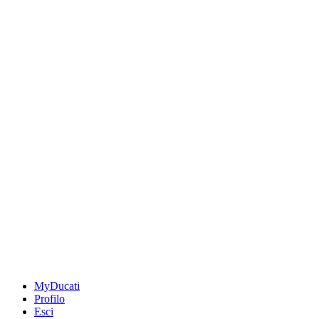
MyDucati
Profilo
Esci