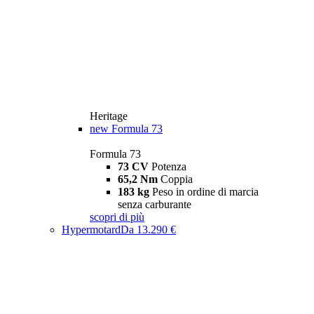
Heritage
new
Formula 73
Formula 73
73 CV
Potenza
65,2 Nm
Coppia
183 kg
Peso in ordine di marcia
senza carburante
scopri di più
Hypermotard
Da 13.290 €