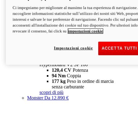
Ci impegniamo per migliorare al massimo la tua esperienza di navigazione.
Hypermotard V2 SP
raccogliere informazioni statistiche sull’utilizzo dei nostri siti Web, proporti
120,4 CV
Potenza
interessi e salvare le tue preferenze di navigazione. Facendo clic sul pulsant
94 Nm
Coppia
acconsenti all'installazione dei cookie sul tuo dispositivo. Per ulteriori in
177 kg
Peso in ordine di marcia
revocare il consenso, fai click su
impostazioni cookie
senza carburante
A partire da 19.890 €
Depotenziata 35 kW: 18.890 €
i
configura
scopri di più
Impostazioni cookie
ACCETTA TUTTI
new
V2 SP 100
Hypermotard V2 SP 100
120,4 CV
Potenza
94 Nm
Coppia
177 kg
Peso in ordine di marcia
senza carburante
scopri di più
Monster
Da 12.890 €