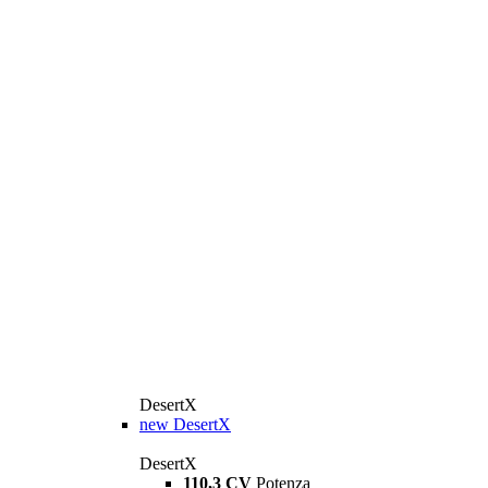
DesertX
new
DesertX
DesertX
110,3 CV
Potenza