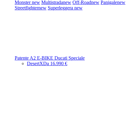
Monster
new
Multistrada
new
Off-Road
new
Panigale
new
Streetfighter
new
Superleggera
new
Patente A2
E-BIKE
Ducati Speciale
DesertX
Da 16.990 €