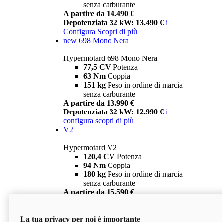
senza carburante
A partire da 14.490 €
Depotenziata 32 kW: 13.490 €
i
Configura
Scopri di più
new
698 Mono Nera
Hypermotard 698 Mono Nera
77,5 CV
Potenza
63 Nm
Coppia
151 kg
Peso in ordine di marcia
senza carburante
A partire da 13.990 €
Depotenziata 32 kW: 12.990 €
i
configura
scopri di più
V2
Hypermotard V2
120,4 CV
Potenza
94 Nm
Coppia
180 kg
Peso in ordine di marcia
senza carburante
A partire da 15.590 €
Depotenziata 35 kW: 14.590 €
i
configura
scopri di più
La tua privacy per noi è importante
V2 SP