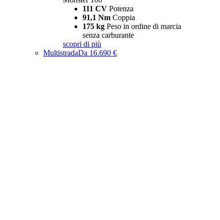
111 CV
Potenza
91,1 Nm
Coppia
175 kg
Peso in ordine di marcia
senza carburante
scopri di più
Multistrada
Da 16.690 €