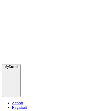
MyDucati
Accedi
Registrati