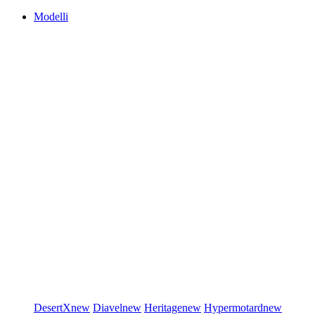
Modelli
DesertX
new
Diavel
new
Heritage
new
Hypermotard
new