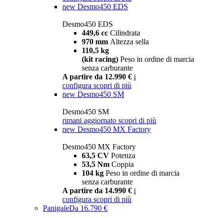
new
Desmo450 EDS
Desmo450 EDS
449,6 cc
Cilindrata
970 mm
Altezza sella
110,5 kg
(kit racing)
Peso in ordine di marcia
senza carburante
A partire da 12.990 €
i
configura
scopri di più
new
Desmo450 SM
Desmo450 SM
rimani aggiornato
scopri di più
new
Desmo450 MX Factory
Desmo450 MX Factory
63,5 CV
Potenza
53,5 Nm
Coppia
104 kg
Peso in ordine di marcia
senza carburante
A partire da 14.990 €
i
configura
scopri di più
Panigale
Da 16.790 €