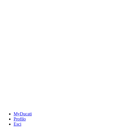
MyDucati
Profilo
Esci