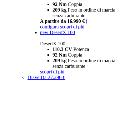
92 Nm
Coppia
209 kg
Peso in ordine di marcia
senza carburante
A partire da 16.990 €
i
configura
scopri di più
new
DesertX 100
DesertX 100
110,3 CV
Potenza
92 Nm
Coppia
209 kg
Peso in ordine di marcia
senza carburante
scopri di più
Diavel
Da 27.290 €