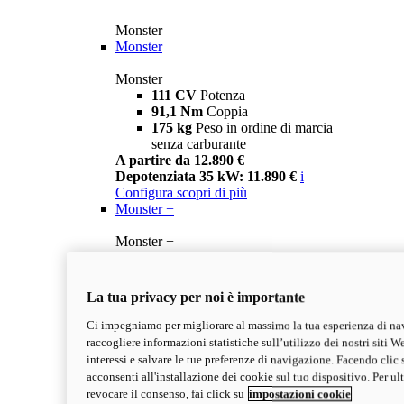
Monster
Monster
Monster
111 CV
Potenza
91,1 Nm
Coppia
175 kg
Peso in ordine di marcia
senza carburante
A partire da 12.890 €
Depotenziata 35 kW: 11.890 €
i
Configura
scopri di più
Monster +
Monster +
111 CV
Potenza
91,1 Nm
Coppia
175 kg
Peso in ordine di marcia
La tua privacy per noi è importante
senza carburante
A partire da 13.290 €
Ci impegniamo per migliorare al massimo la tua esperienza di na
Depotenziata 35 kW: 12.290 €
i
raccogliere informazioni statistiche sull’utilizzo dei nostri siti We
Configura
Scopri di più
interessi e salvare le tue preferenze di navigazione. Facendo clic 
new
Monster 100
acconsenti all'installazione dei cookie sul tuo dispositivo. Per u
revocare il consenso, fai click su
impostazioni cookie
Monster 100