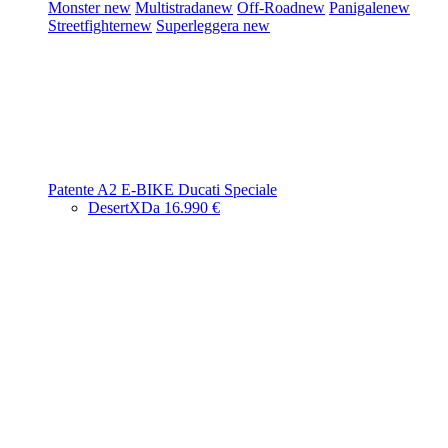
Monster
new
Multistrada
new
Off-Road
new
Panigale
new
Streetfighter
new
Superleggera
new
Patente A2
E-BIKE
Ducati Speciale
DesertX
Da 16.990 €