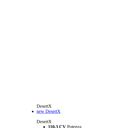
DesertX
new
DesertX
DesertX
110,3 CV
Potenza