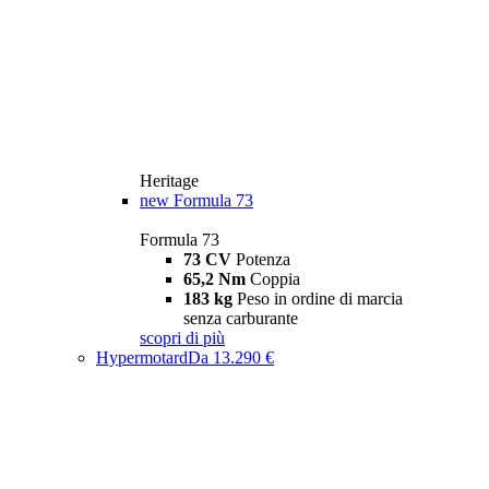
Heritage
new
Formula 73
Formula 73
73 CV
Potenza
65,2 Nm
Coppia
183 kg
Peso in ordine di marcia
senza carburante
scopri di più
Hypermotard
Da 13.290 €