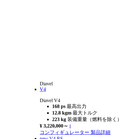
Diavel
V4
Diavel V4
168 ps
最高出力
12.8 kgm
最大トルク
223 kg
装備重量（燃料を除く）
¥ 3,220,000～
i
コンフィギュレーター
製品詳細
new
V4 RS