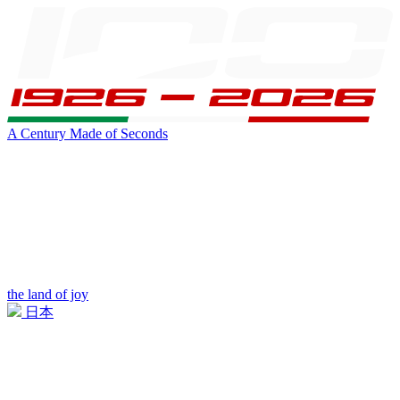
A Century Made of Seconds
the land of joy
日本