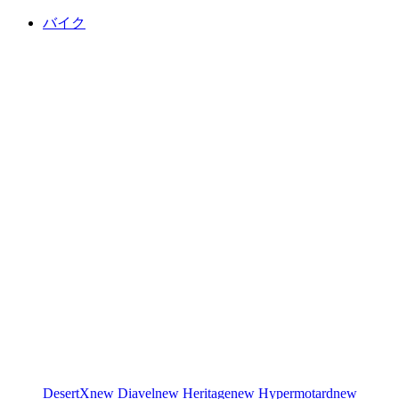
バイク
DesertX
new
Diavel
new
Heritage
new
Hypermotard
new