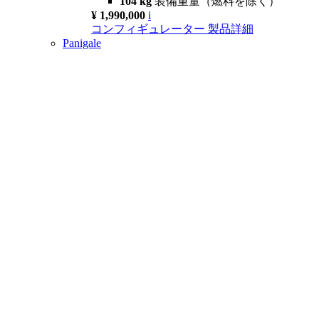
104 kg
装備重量（燃料を除く）
¥ 1,990,000
i
コンフィギュレーター
製品詳細
Panigale