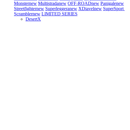
Monster
new
Multistrada
new
OFF-ROAD
new
Panigale
new
Streetfighter
new
Superleggera
new
XDiavel
new
SuperSport
Scrambler
new
LIMITED SERIES
DesertX