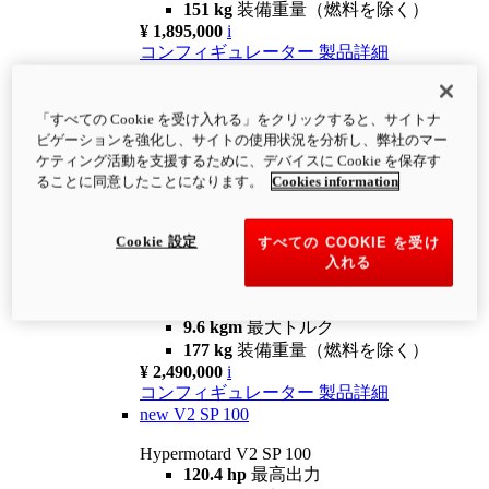
151 kg
装備重量（燃料を除く）
¥ 1,895,000
i
コンフィギュレーター
製品詳細
new
V2
Hypermotard V2
「すべての Cookie を受け入れる」をクリックすると、サイトナ
120.4 hp
最高出力
ビゲーションを強化し、サイトの使用状況を分析し、弊社のマー
9.6 kgm
最大トルク
ケティング活動を支援するために、デバイスに Cookie を保存す
180 kg
装備重量（燃料を除く）
ることに同意したことになります。
Cookies information
¥ 1,990,000
i
コンフィギュレーター
製品詳細
Cookie 設定
すべての COOKIE を受け
new
V2 SP
入れる
Hypermotard V2 SP
120.4 hp
最高出力
9.6 kgm
最大トルク
177 kg
装備重量（燃料を除く）
¥ 2,490,000
i
コンフィギュレーター
製品詳細
new
V2 SP 100
Hypermotard V2 SP 100
120.4 hp
最高出力