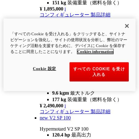
151 kg
装備重量（燃料を除く）
¥ 1,895,000
i
コンフィギュレーター
製品詳細
new
V2
Hypermotard V2
「すべての Cookie を受け入れる」をクリックすると、サイトナ
120.4 hp
最高出力
ビゲーションを強化し、サイトの使用状況を分析し、弊社のマー
9.6 kgm
最大トルク
ケティング活動を支援するために、デバイスに Cookie を保存す
180 kg
装備重量（燃料を除く）
ることに同意したことになります。
Cookies information
¥ 1,990,000
i
コンフィギュレーター
製品詳細
Cookie 設定
すべての COOKIE を受け
new
V2 SP
入れる
Hypermotard V2 SP
120.4 hp
最高出力
9.6 kgm
最大トルク
177 kg
装備重量（燃料を除く）
¥ 2,490,000
i
コンフィギュレーター
製品詳細
new
V2 SP 100
Hypermotard V2 SP 100
120.4 hp
最高出力