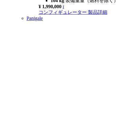
104 kg
装備重量（燃料を除く）
¥ 1,990,000
i
コンフィギュレーター
製品詳細
Panigale