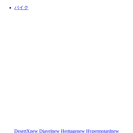
バイク
DesertX
new
Diavel
new
Heritage
new
Hypermotard
new