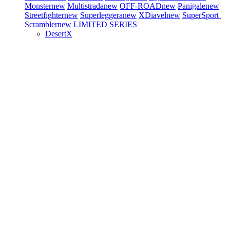
Monster
new
Multistrada
new
OFF-ROAD
new
Panigale
new
Streetfighter
new
Superleggera
new
XDiavel
new
SuperSport
Scrambler
new
LIMITED SERIES
DesertX