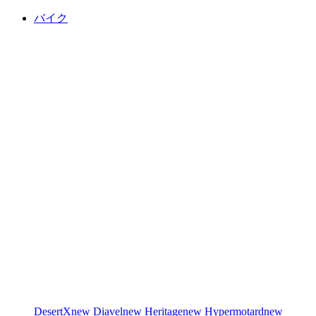
バイク
DesertX
new
Diavel
new
Heritage
new
Hypermotard
new