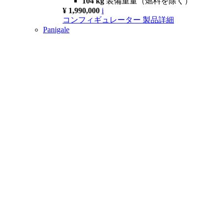
104 kg
装備重量（燃料を除く）
¥ 1,990,000
i
コンフィギュレーター
製品詳細
Panigale