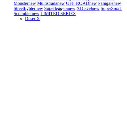
Monster
new
Multistrada
new
OFF-ROAD
new
Panigale
new
Streetfighter
new
Superleggera
new
XDiavel
new
SuperSport
Scrambler
new
LIMITED SERIES
DesertX