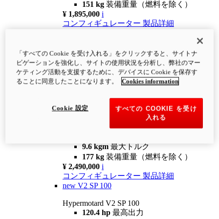
151 kg
装備重量（燃料を除く）
¥ 1,895,000
i
コンフィギュレーター
製品詳細
new
V2
Hypermotard V2
「すべての Cookie を受け入れる」をクリックすると、サイトナ
120.4 hp
最高出力
ビゲーションを強化し、サイトの使用状況を分析し、弊社のマー
9.6 kgm
最大トルク
ケティング活動を支援するために、デバイスに Cookie を保存す
180 kg
装備重量（燃料を除く）
ることに同意したことになります。
Cookies information
¥ 1,990,000
i
コンフィギュレーター
製品詳細
Cookie 設定
すべての COOKIE を受け
new
V2 SP
入れる
Hypermotard V2 SP
120.4 hp
最高出力
9.6 kgm
最大トルク
177 kg
装備重量（燃料を除く）
¥ 2,490,000
i
コンフィギュレーター
製品詳細
new
V2 SP 100
Hypermotard V2 SP 100
120.4 hp
最高出力