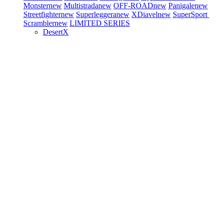
Monster
new
Multistrada
new
OFF-ROAD
new
Panigale
new
Streetfighter
new
Superleggera
new
XDiavel
new
SuperSport
Scrambler
new
LIMITED SERIES
DesertX