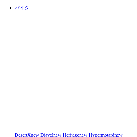
バイク
DesertX
new
Diavel
new
Heritage
new
Hypermotard
new