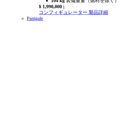
104 kg
装備重量（燃料を除く）
¥ 1,990,000
i
コンフィギュレーター
製品詳細
Panigale