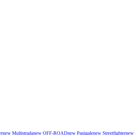
er
new
Multistrada
new
OFF-ROAD
new
Panigale
new
Streetfighter
new