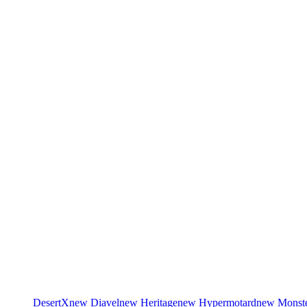
DesertX
new
Diavel
new
Heritage
new
Hypermotard
new
Monst