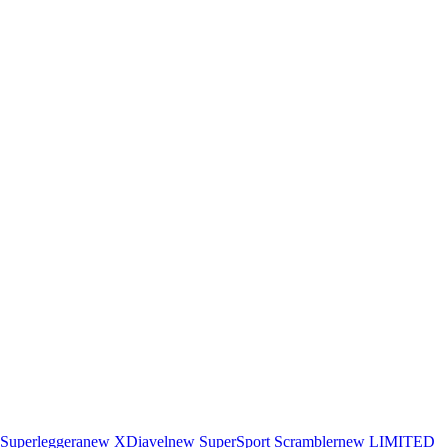
Superleggera
new
XDiavel
new
SuperSport
Scrambler
new
LIMITED