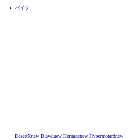
バイク
DesertX
new
Diavel
new
Heritage
new
Hypermotard
new