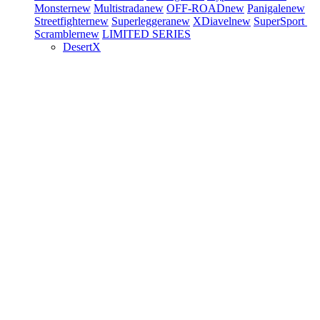
Monster
new
Multistrada
new
OFF-ROAD
new
Panigale
new
Streetfighter
new
Superleggera
new
XDiavel
new
SuperSport
Scrambler
new
LIMITED SERIES
DesertX