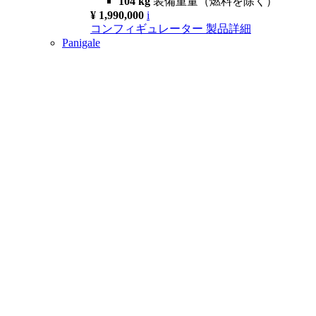
104 kg
装備重量（燃料を除く）
¥ 1,990,000
i
コンフィギュレーター
製品詳細
Panigale