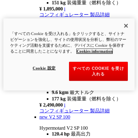
151 kg
装備重量（燃料を除く）
¥ 1,895,000
i
コンフィギュレーター
製品詳細
new
V2
Hypermotard V2
「すべての Cookie を受け入れる」をクリックすると、サイトナ
120.4 hp
最高出力
ビゲーションを強化し、サイトの使用状況を分析し、弊社のマー
9.6 kgm
最大トルク
ケティング活動を支援するために、デバイスに Cookie を保存す
180 kg
装備重量（燃料を除く）
ることに同意したことになります。
Cookies information
¥ 1,990,000
i
コンフィギュレーター
製品詳細
Cookie 設定
すべての COOKIE を受け
new
V2 SP
入れる
Hypermotard V2 SP
120.4 hp
最高出力
9.6 kgm
最大トルク
177 kg
装備重量（燃料を除く）
¥ 2,490,000
i
コンフィギュレーター
製品詳細
new
V2 SP 100
Hypermotard V2 SP 100
120.4 hp
最高出力