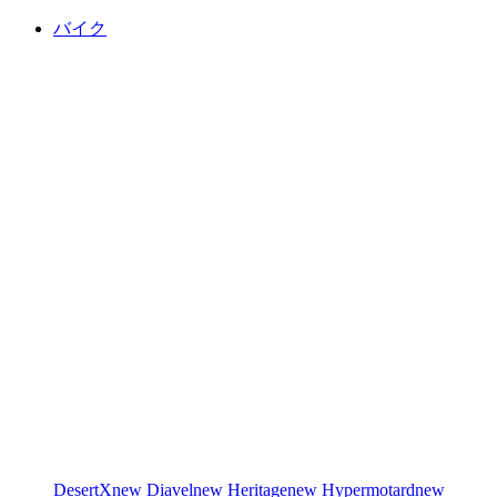
バイク
DesertX
new
Diavel
new
Heritage
new
Hypermotard
new