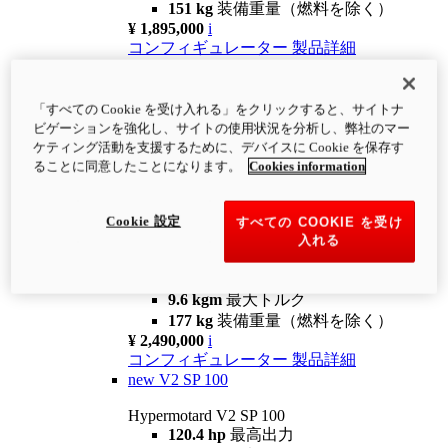
151 kg
装備重量（燃料を除く）
¥ 1,895,000
i
コンフィギュレーター
製品詳細
new
V2
Hypermotard V2
「すべての Cookie を受け入れる」をクリックすると、サイトナ
120.4 hp
最高出力
ビゲーションを強化し、サイトの使用状況を分析し、弊社のマー
9.6 kgm
最大トルク
ケティング活動を支援するために、デバイスに Cookie を保存す
180 kg
装備重量（燃料を除く）
ることに同意したことになります。
Cookies information
¥ 1,990,000
i
コンフィギュレーター
製品詳細
Cookie 設定
すべての COOKIE を受け
new
V2 SP
入れる
Hypermotard V2 SP
120.4 hp
最高出力
9.6 kgm
最大トルク
177 kg
装備重量（燃料を除く）
¥ 2,490,000
i
コンフィギュレーター
製品詳細
new
V2 SP 100
Hypermotard V2 SP 100
120.4 hp
最高出力