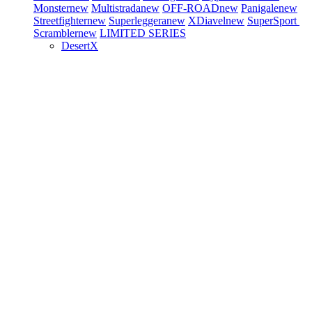
Monster
new
Multistrada
new
OFF-ROAD
new
Panigale
new
Streetfighter
new
Superleggera
new
XDiavel
new
SuperSport
Scrambler
new
LIMITED SERIES
DesertX