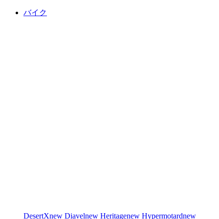
バイク
DesertX
new
Diavel
new
Heritage
new
Hypermotard
new