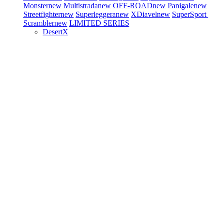
Monster
new
Multistrada
new
OFF-ROAD
new
Panigale
new
Streetfighter
new
Superleggera
new
XDiavel
new
SuperSport
Scrambler
new
LIMITED SERIES
DesertX