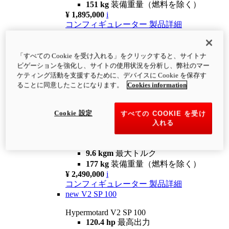
151 kg
装備重量（燃料を除く）
¥ 1,895,000
i
コンフィギュレーター
製品詳細
new
V2
Hypermotard V2
「すべての Cookie を受け入れる」をクリックすると、サイトナ
120.4 hp
最高出力
ビゲーションを強化し、サイトの使用状況を分析し、弊社のマー
9.6 kgm
最大トルク
ケティング活動を支援するために、デバイスに Cookie を保存す
180 kg
装備重量（燃料を除く）
ることに同意したことになります。
Cookies information
¥ 1,990,000
i
コンフィギュレーター
製品詳細
Cookie 設定
すべての COOKIE を受け
new
V2 SP
入れる
Hypermotard V2 SP
120.4 hp
最高出力
9.6 kgm
最大トルク
177 kg
装備重量（燃料を除く）
¥ 2,490,000
i
コンフィギュレーター
製品詳細
new
V2 SP 100
Hypermotard V2 SP 100
120.4 hp
最高出力