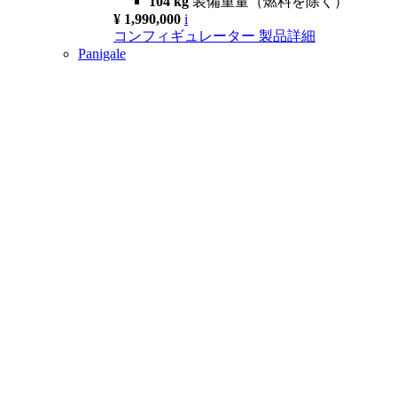
104 kg
装備重量（燃料を除く）
¥ 1,990,000
i
コンフィギュレーター
製品詳細
Panigale