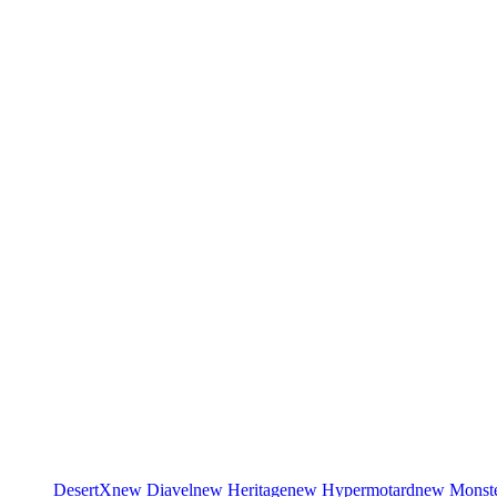
DesertX
new
Diavel
new
Heritage
new
Hypermotard
new
Monst