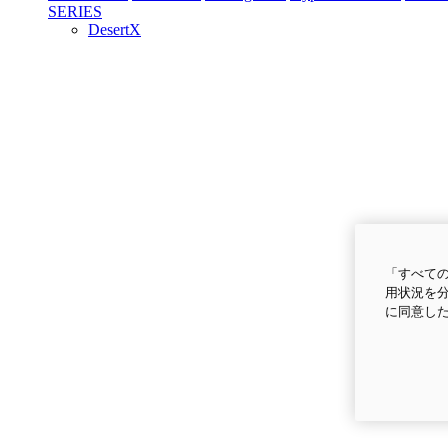
SERIES
DesertX
「すべての
用状況を分
に同意し