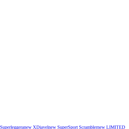
Superleggera
new
XDiavel
new
SuperSport
Scrambler
new
LIMITED