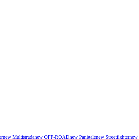
er
new
Multistrada
new
OFF-ROAD
new
Panigale
new
Streetfighter
new