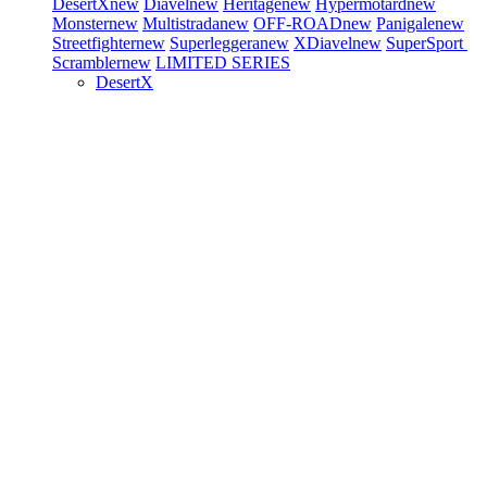
DesertX
new
Diavel
new
Heritage
new
Hypermotard
new
Monster
new
Multistrada
new
OFF-ROAD
new
Panigale
new
Streetfighter
new
Superleggera
new
XDiavel
new
SuperSport
Scrambler
new
LIMITED SERIES
DesertX