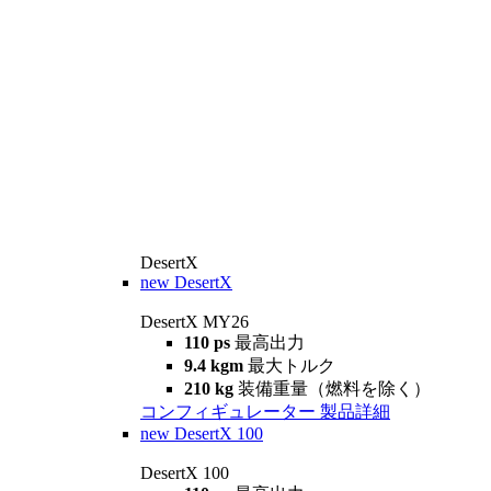
DesertX
new
DesertX
DesertX MY26
110 ps
最高出力
9.4 kgm
最大トルク
210 kg
装備重量（燃料を除く）
コンフィギュレーター
製品詳細
new
DesertX 100
DesertX 100