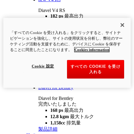
Diavel V4 RS
182 ps
最高出力
12.2 kgm
最大トルク
220 kg
装備重量（燃料を除く）
「すべての Cookie を受け入れる」をクリックすると、サイトナ
¥4,400,000
i
ビゲーションを強化し、サイトの使用状況を分析し、弊社のマー
コンフィギュレーター
製品詳細
ケティング活動を支援するために、デバイスに Cookie を保存す
new
V4 RS 100
ることに同意したことになります。
Cookies information
Diavel V4 RS 100
182 ps
最高出力
Cookie 設定
すべての COOKIE を受け
12.2 kgm
最大トルク
入れる
220 kg
装備重量（燃料を除く）
製品詳細
Diavel for Bentley
Diavel for Bentley
完売いたしました
168 ps
最高出力
12.8 kgm
最大トルク
1,158cc
排気量
製品詳細