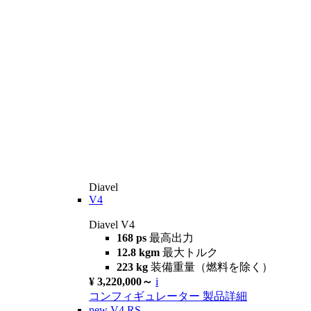
Diavel
V4
Diavel V4
168 ps
最高出力
12.8 kgm
最大トルク
223 kg
装備重量（燃料を除く）
¥ 3,220,000～
i
コンフィギュレーター
製品詳細
new
V4 RS