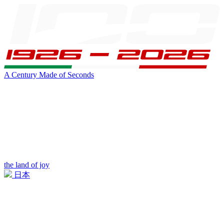
A Century Made of Seconds
the land of joy
日本