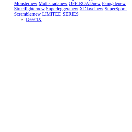
Monster
new
Multistrada
new
OFF-ROAD
new
Panigale
new
Streetfighter
new
Superleggera
new
XDiavel
new
SuperSport
Scrambler
new
LIMITED SERIES
DesertX