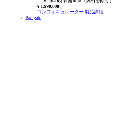
104 kg
装備重量（燃料を除く）
¥ 1,990,000
i
コンフィギュレーター
製品詳細
Panigale