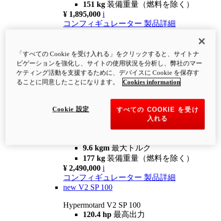
151 kg
装備重量（燃料を除く）
¥ 1,895,000
i
コンフィギュレーター
製品詳細
new
V2
Hypermotard V2
「すべての Cookie を受け入れる」をクリックすると、サイトナ
120.4 hp
最高出力
ビゲーションを強化し、サイトの使用状況を分析し、弊社のマー
9.6 kgm
最大トルク
ケティング活動を支援するために、デバイスに Cookie を保存す
180 kg
装備重量（燃料を除く）
ることに同意したことになります。
Cookies information
¥ 1,990,000
i
コンフィギュレーター
製品詳細
Cookie 設定
すべての COOKIE を受け
new
V2 SP
入れる
Hypermotard V2 SP
120.4 hp
最高出力
9.6 kgm
最大トルク
177 kg
装備重量（燃料を除く）
¥ 2,490,000
i
コンフィギュレーター
製品詳細
new
V2 SP 100
Hypermotard V2 SP 100
120.4 hp
最高出力