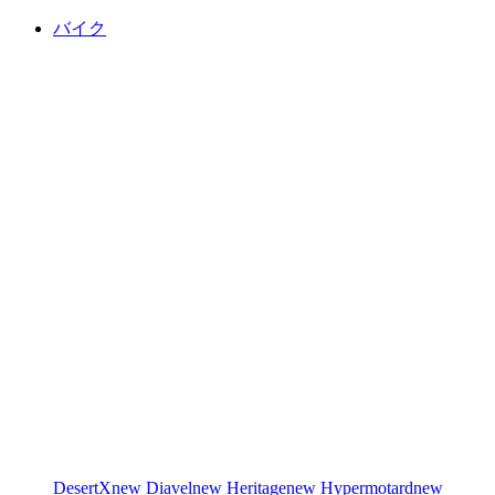
バイク
DesertX
new
Diavel
new
Heritage
new
Hypermotard
new