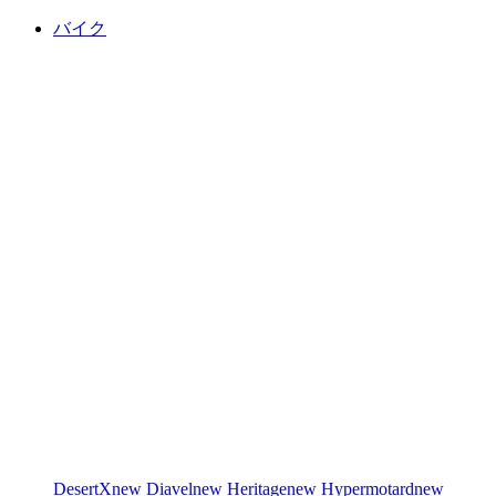
バイク
DesertX
new
Diavel
new
Heritage
new
Hypermotard
new