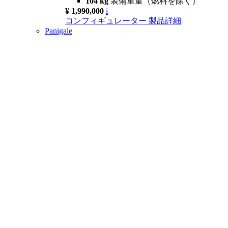
104 kg
装備重量（燃料を除く）
¥ 1,990,000
i
コンフィギュレーター
製品詳細
Panigale