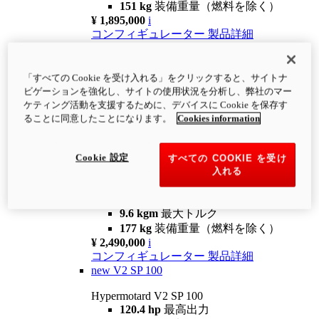
151 kg
装備重量（燃料を除く）
¥ 1,895,000
i
コンフィギュレーター
製品詳細
new
V2
Hypermotard V2
「すべての Cookie を受け入れる」をクリックすると、サイトナ
120.4 hp
最高出力
ビゲーションを強化し、サイトの使用状況を分析し、弊社のマー
9.6 kgm
最大トルク
ケティング活動を支援するために、デバイスに Cookie を保存す
180 kg
装備重量（燃料を除く）
ることに同意したことになります。
Cookies information
¥ 1,990,000
i
コンフィギュレーター
製品詳細
Cookie 設定
すべての COOKIE を受け
new
V2 SP
入れる
Hypermotard V2 SP
120.4 hp
最高出力
9.6 kgm
最大トルク
177 kg
装備重量（燃料を除く）
¥ 2,490,000
i
コンフィギュレーター
製品詳細
new
V2 SP 100
Hypermotard V2 SP 100
120.4 hp
最高出力