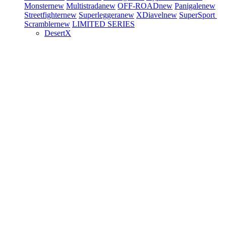
Monster
new
Multistrada
new
OFF-ROAD
new
Panigale
new
Streetfighter
new
Superleggera
new
XDiavel
new
SuperSport
Scrambler
new
LIMITED SERIES
DesertX