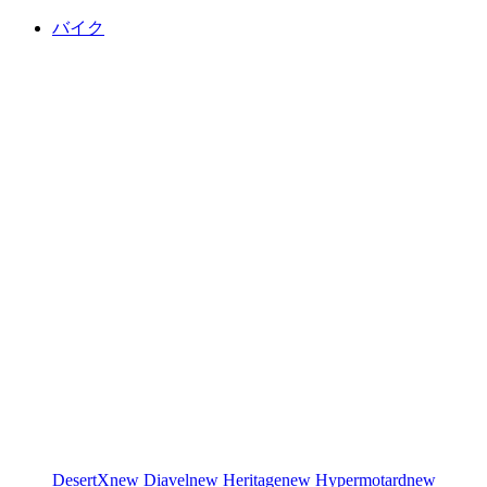
バイク
DesertX
new
Diavel
new
Heritage
new
Hypermotard
new