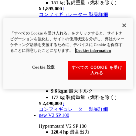
151 kg
装備重量（燃料を除く）
¥ 1,895,000
i
コンフィギュレーター
製品詳細
new
V2
Hypermotard V2
「すべての Cookie を受け入れる」をクリックすると、サイトナ
120.4 hp
最高出力
ビゲーションを強化し、サイトの使用状況を分析し、弊社のマー
9.6 kgm
最大トルク
ケティング活動を支援するために、デバイスに Cookie を保存す
180 kg
装備重量（燃料を除く）
ることに同意したことになります。
Cookies information
¥ 1,990,000
i
コンフィギュレーター
製品詳細
Cookie 設定
すべての COOKIE を受け
new
V2 SP
入れる
Hypermotard V2 SP
120.4 hp
最高出力
9.6 kgm
最大トルク
177 kg
装備重量（燃料を除く）
¥ 2,490,000
i
コンフィギュレーター
製品詳細
new
V2 SP 100
Hypermotard V2 SP 100
120.4 hp
最高出力