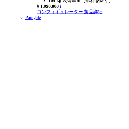
104 kg
装備重量（燃料を除く）
¥ 1,990,000
i
コンフィギュレーター
製品詳細
Panigale