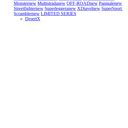
Monster
new
Multistrada
new
OFF-ROAD
new
Panigale
new
Streetfighter
new
Superleggera
new
XDiavel
new
SuperSport
Scrambler
new
LIMITED SERIES
DesertX