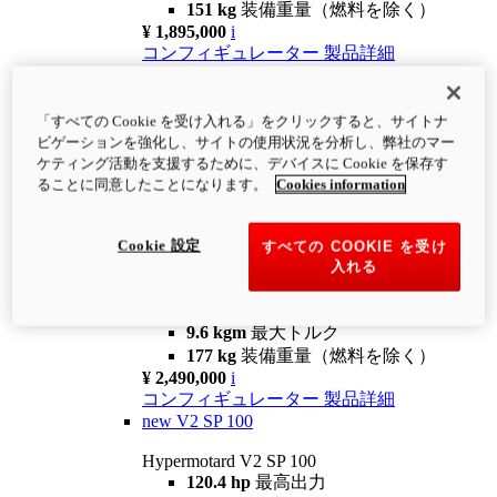
151 kg
装備重量（燃料を除く）
¥ 1,895,000
i
コンフィギュレーター
製品詳細
new
V2
Hypermotard V2
「すべての Cookie を受け入れる」をクリックすると、サイトナ
120.4 hp
最高出力
ビゲーションを強化し、サイトの使用状況を分析し、弊社のマー
9.6 kgm
最大トルク
ケティング活動を支援するために、デバイスに Cookie を保存す
180 kg
装備重量（燃料を除く）
ることに同意したことになります。
Cookies information
¥ 1,990,000
i
コンフィギュレーター
製品詳細
Cookie 設定
すべての COOKIE を受け
new
V2 SP
入れる
Hypermotard V2 SP
120.4 hp
最高出力
9.6 kgm
最大トルク
177 kg
装備重量（燃料を除く）
¥ 2,490,000
i
コンフィギュレーター
製品詳細
new
V2 SP 100
Hypermotard V2 SP 100
120.4 hp
最高出力