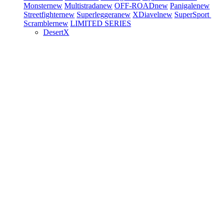
Monster
new
Multistrada
new
OFF-ROAD
new
Panigale
new
Streetfighter
new
Superleggera
new
XDiavel
new
SuperSport
Scrambler
new
LIMITED SERIES
DesertX