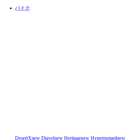
バイク
DesertX
new
Diavel
new
Heritage
new
Hypermotard
new