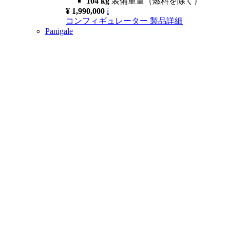
104 kg
装備重量（燃料を除く）
¥ 1,990,000
i
コンフィギュレーター
製品詳細
Panigale