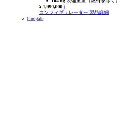
104 kg
装備重量（燃料を除く）
¥ 1,990,000
i
コンフィギュレーター
製品詳細
Panigale