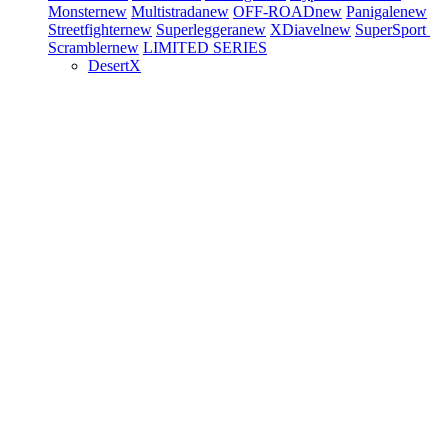
Monster
new
Multistrada
new
OFF-ROAD
new
Panigale
new
Streetfighter
new
Superleggera
new
XDiavel
new
SuperSport
Scrambler
new
LIMITED SERIES
DesertX