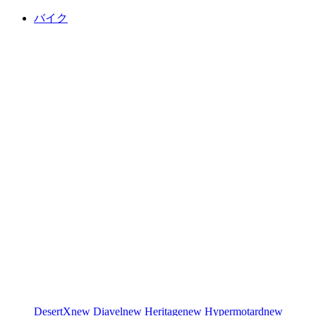
バイク
DesertX
new
Diavel
new
Heritage
new
Hypermotard
new