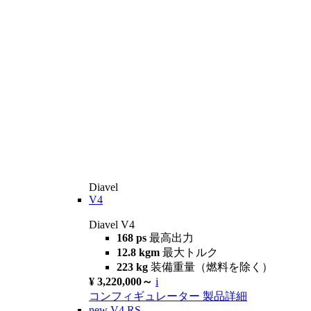
Diavel
V4
Diavel V4
168 ps
最高出力
12.8 kgm
最大トルク
223 kg
装備重量（燃料を除く）
¥ 3,220,000～
i
コンフィギュレーター
製品詳細
new
V4 RS