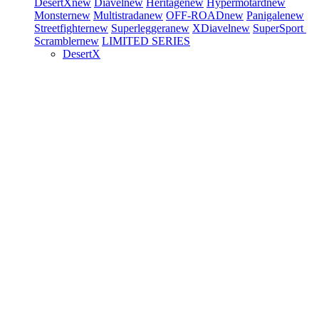
DesertX
new
Diavel
new
Heritage
new
Hypermotard
new
Monster
new
Multistrada
new
OFF-ROAD
new
Panigale
new
Streetfighter
new
Superleggera
new
XDiavel
new
SuperSport
Scrambler
new
LIMITED SERIES
DesertX