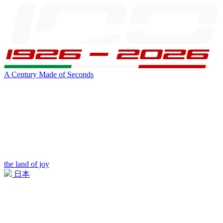
A Century Made of Seconds
the land of joy
日本