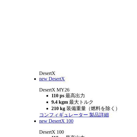
DesertX
new
DesertX
DesertX MY26
110 ps
最高出力
9.4 kgm
最大トルク
210 kg
装備重量（燃料を除く）
コンフィギュレーター
製品詳細
new
DesertX 100
DesertX 100