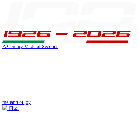
A Century Made of Seconds
the land of joy
日本