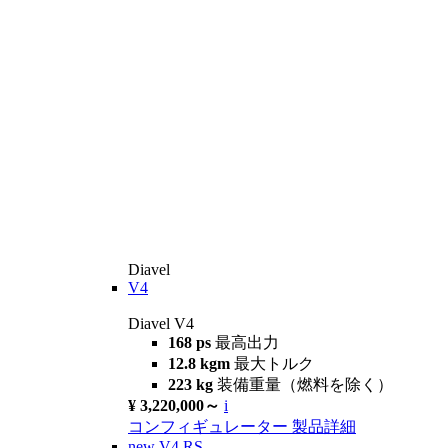
Diavel
V4
Diavel V4
168 ps
最高出力
12.8 kgm
最大トルク
223 kg
装備重量（燃料を除く）
¥ 3,220,000～
i
コンフィギュレーター
製品詳細
new
V4 RS