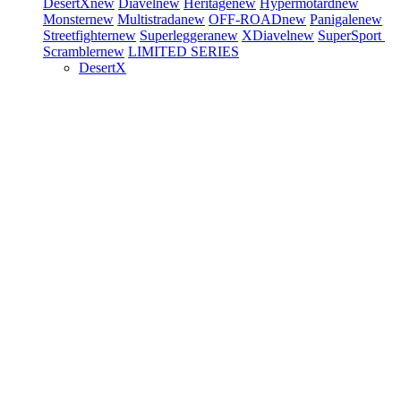
DesertX
new
Diavel
new
Heritage
new
Hypermotard
new
Monster
new
Multistrada
new
OFF-ROAD
new
Panigale
new
Streetfighter
new
Superleggera
new
XDiavel
new
SuperSport
Scrambler
new
LIMITED SERIES
DesertX