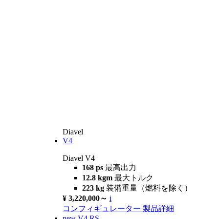
Diavel
V4
Diavel V4
168 ps
最高出力
12.8 kgm
最大トルク
223 kg
装備重量（燃料を除く）
¥ 3,220,000～
i
コンフィギュレーター
製品詳細
new
V4 RS