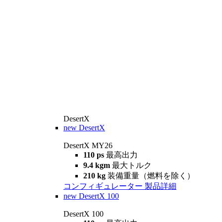
DesertX
new
DesertX
DesertX MY26
110 ps
最高出力
9.4 kgm
最大トルク
210 kg
装備重量（燃料を除く）
コンフィギュレーター
製品詳細
new
DesertX 100
DesertX 100