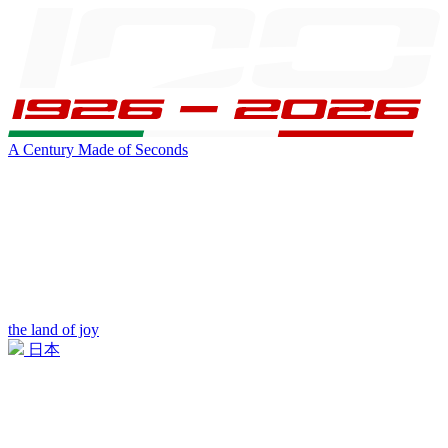
A Century Made of Seconds
the land of joy
日本