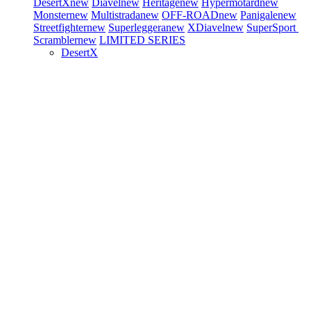
DesertX
new
Diavel
new
Heritage
new
Hypermotard
new
Monster
new
Multistrada
new
OFF-ROAD
new
Panigale
new
Streetfighter
new
Superleggera
new
XDiavel
new
SuperSport
Scrambler
new
LIMITED SERIES
DesertX