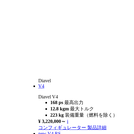
Diavel
V4
Diavel V4
168 ps
最高出力
12.8 kgm
最大トルク
223 kg
装備重量（燃料を除く）
¥ 3,220,000～
i
コンフィギュレーター
製品詳細
new
V4 RS