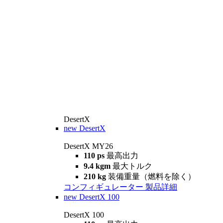
DesertX
new
DesertX
DesertX MY26
110 ps
最高出力
9.4 kgm
最大トルク
210 kg
装備重量（燃料を除く）
コンフィギュレーター
製品詳細
new
DesertX 100
DesertX 100