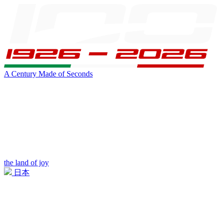
A Century Made of Seconds
the land of joy
日本