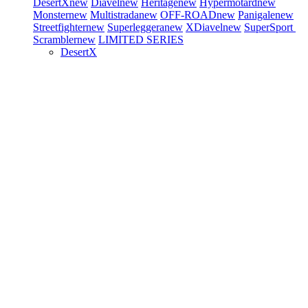
DesertX
new
Diavel
new
Heritage
new
Hypermotard
new
Monster
new
Multistrada
new
OFF-ROAD
new
Panigale
new
Streetfighter
new
Superleggera
new
XDiavel
new
SuperSport
Scrambler
new
LIMITED SERIES
DesertX